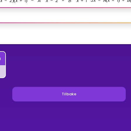
x
2
x
1
A
x
2
B
x
1
3
x
A
x
1
B
−
)
(
+
)
=
−
+
+
=
(
+
)
+
g
Tilbake