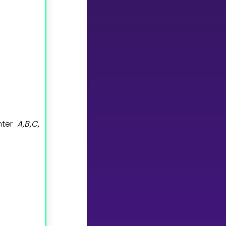
nter
A
B
C
,
,
,