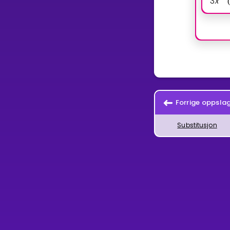
3
x
(
Forrige oppsla
Substitusjon