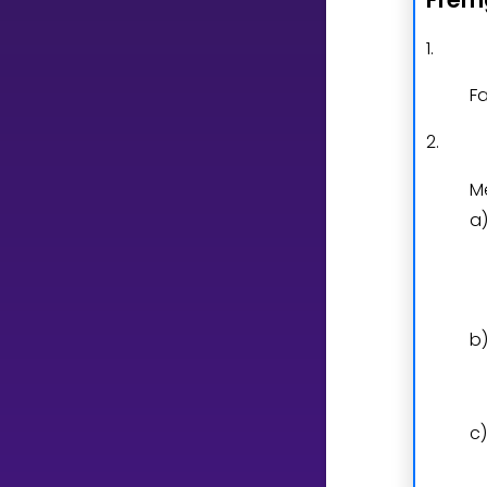
Vis mer
1.
F
2.
LÆREPLAN
M
Velg læreplan
a
Logg inn
b
c