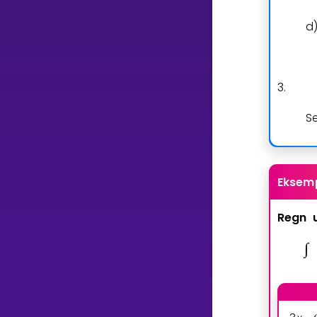
d
3.
Se
Eksemp
Regn
∫