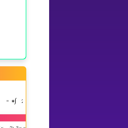
∫
2
x
2
1
x
1
d
x
2
ln
x
=
∗
−
+
+
=
|
−
*