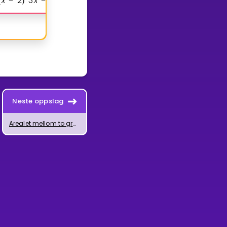
x
2
3
x
A
x
A
B
x
2
B
3
x
0
A
B
x
A
(
−
)
=
+
+
−
+
=
(
+
)
+
(
−
Neste oppslag
Arealet mellom to grafer