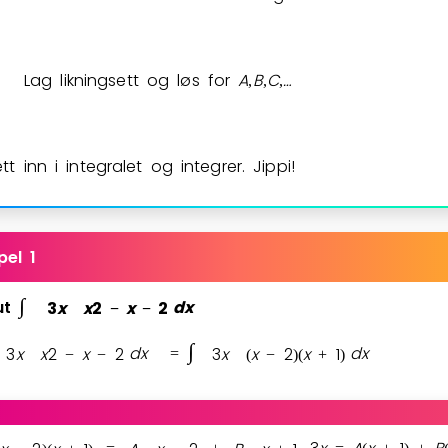
)
Lag likningsett og løs for
A
B
C
…
,
,
,
⁡
tt inn i integralet og integrer. Jippi!
el 1
∫
ut
3
x
x
2
x
2
d
x
−
−
∫
3
x
x
2
x
2
d
x
3
x
x
2
x
1
d
x
−
−
=
(
−
)
(
+
)