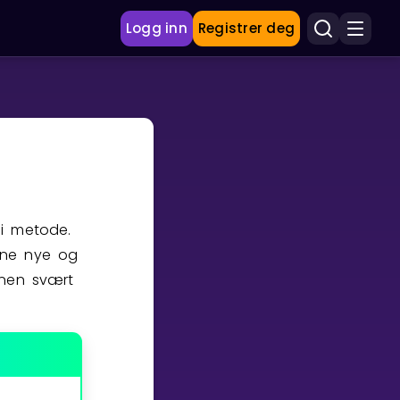
Logg inn
Registrer deg
ei metode.
nne nye og
onen svært