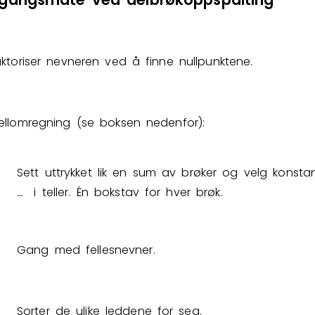
Bestill privatundervisning
aktoriser nevneren ved å finne nullpunktene.
Inviter en venn
ellomregning (se boksen nedenfor):
)
Sett uttrykket lik en sum av brøker og velg konsta
…
i teller. Én bokstav for hver brøk.
⁡
)
Gang med fellesnevner.
)
Sorter de ulike leddene for seg.