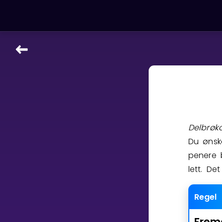
LÆRINGSVERKTØY
Læreplan
Alle mattetemaer
Privatundervisning
Direkte 1-til-1 hjelp
Delbrøk
Vis mer
Du ønsk
penere 
SPILL
lett. Det
Gangetabellen
Regel
Junior Matte
Frem