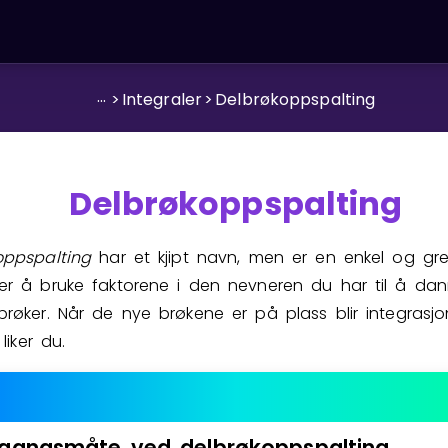
...
>
Integraler
>
Delbrøkoppspalting
Delbrøkoppspalting
oppspalting
har et kjipt navn, men er en enkel og gr
er å bruke faktorene i den nevneren du har til å da
brøker. Når de nye brøkene er på plass blir integrasj
 liker du.
gangsmåte
ved
delbrøkoppspalting