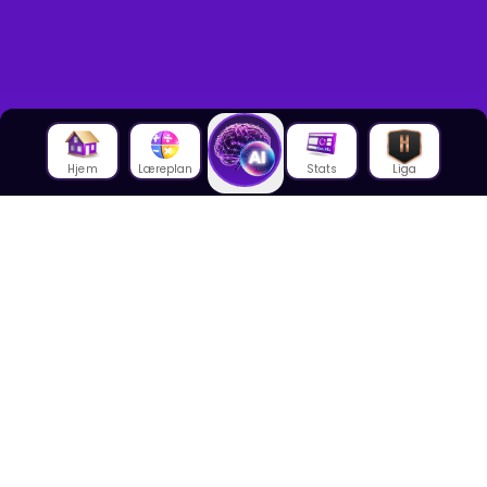
Hjem
Læreplan
Stats
Liga
Om oss
Om House of Math
Om ansatte
Karriere