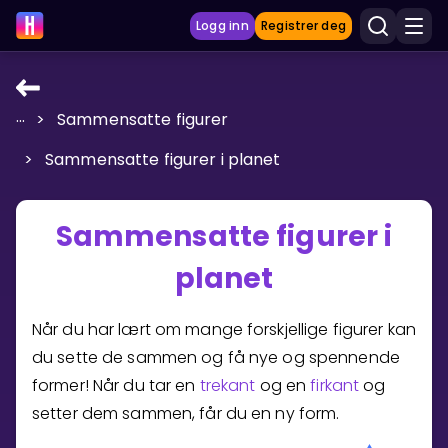
Logg inn
Registrer deg
...
>
Sammensatte figurer
LÆRINGSVERKTØY
>
Sammensatte figurer i planet
Læreplan
Privatundervisning
Sammensatte figurer i
Vis mer
planet
SPILL
Når du har lært om mange forskjellige figurer kan
Gangetabellen
du sette de sammen og få nye og spennende
former! Når du tar en
trekant
og en
firkant
og
Junior Matte
setter dem sammen, får du en ny form.
Vis mer