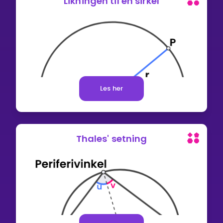
Likningen til en sirkel
Les her
Thales' setning