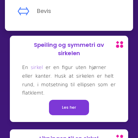
Bevis
Speiling og symmetri av
sirkelen
Les her