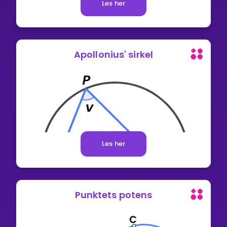
Les her
Apollonius' sirkel
Les her
Punktets potens