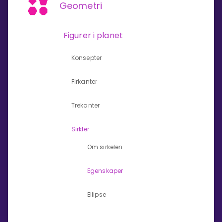
Geometri
Bestill privatundervisning
Figurer i planet
Inviter en venn
Konsepter
LÆREPLAN
Velg læreplan
Firkanter
Logg inn
Trekanter
Sirkler
Om sirkelen
Egenskaper
Ellipse