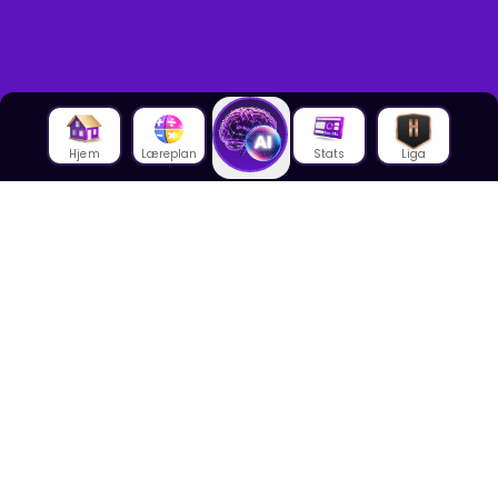
Hjem
Læreplan
Stats
Liga
Om oss
Om House of Math
Om ansatte
Karriere