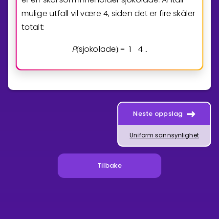
mulige utfall vil være
4
, siden det er fire skåler
totalt:
P
sjokolade
1
4
(
)
=
.
Neste oppslag
Uniform sannsynlighet
Tilbake