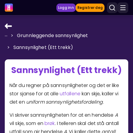
Logg inn
Registrer deg
...
>
Grunnleggende sannsynlighet
LÆRINGSVERKTØY
>
Sannsynlighet (Ett trekk)
Læreplan
Privatundervisning
Sannsynlighet (Ett trekk)
Vis mer
SPILL
Når du regner på sannsynligheter og det er like
stor sjanse for at alle
utfallene
kan skje, kaller vi
Gangetabellen
det en
uniform sannsynlighetsfordeling
.
Junior Matte
Vi skriver sannsynligheten for at en hendelse
A
vil skje, som en
brøk
. I telleren skal det stå antall
Vis mer
utfall som gir hendelse
A
. Vi kaller dette
antall