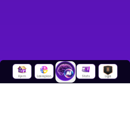
Hjem
Læreplan
Stats
Liga
Om oss