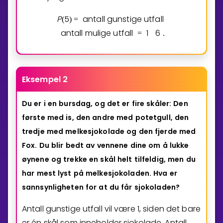
P
5
antall gunstige utfall
(
)
=
antall mulige utfall
1
6
=
.
Eksempel 2
Du
er
i
en
bursdag,
og
det
er
fire
skåler:
Den
første
med
is,
den
andre
med
potetgull,
den
tredje
med
melkesjokolade
og
den
fjerde
med
Fox.
Du
blir
bedt
av
vennene
dine
om
å
lukke
øynene
og
trekke
en
skål
helt
tilfeldig,
men
du
har
mest
lyst
på
melkesjokoladen.
Hva
er
sannsynligheten
for
at
du
får
sjokoladen?
Antall gunstige utfall vil være
1
, siden det bare
er én skål som inneholder sjokolade. Antall