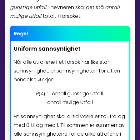
gunstige utfall
. I nevneren skal det stå
antall
Bestill privatundervisning
mulige utfall
totalt i forsøket.
Inviter en venn
Regel
LÆREPLAN
Velg læreplan
Uniform
sannsynlighet
Logg inn
Når alle utfallene i et forsøk har like stor
sannsynlighet, er sannsynligheten for at en
hendelse
A
skjer:
P
A
antall gunstige utfall
(
)
=
antall mulige utfall
En sannsynlighet skal alltid være et tall fra og
med
0
til og med
1
. Til sammen er summen av
alle sannsynlighetene for de ulike utfallene i