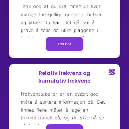
Les her
Relativ frekvens og
kumulativ frekvens