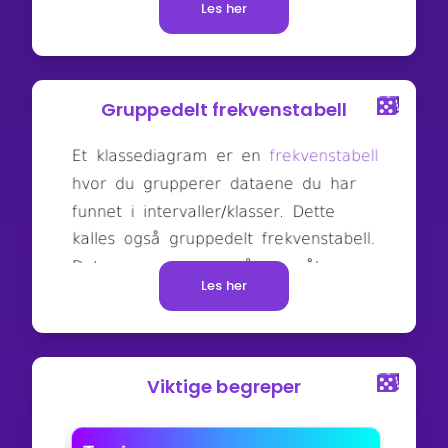
Les her
Gruppedelt frekvenstabell
Les her
Viktige begreper