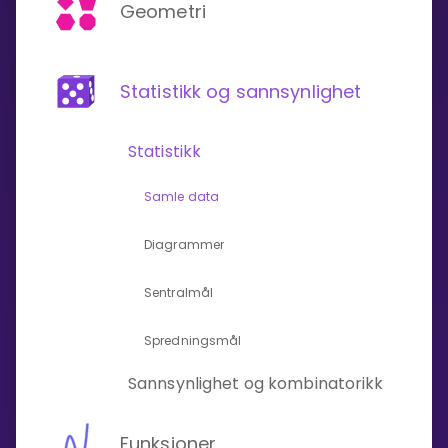
Geometri
Bestill privatundervisning
Statistikk og sannsynlighet
Inviter en venn
LÆREPLAN
Statistikk
Velg læreplan
Logg inn
Samle data
Diagrammer
Sentralmål
Spredningsmål
Sannsynlighet og kombinatorikk
Funksjoner