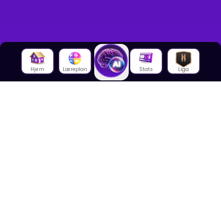
Hjem
Læreplan
Stats
Liga
Om oss
Om House of Math
Om ansatte
Karriere