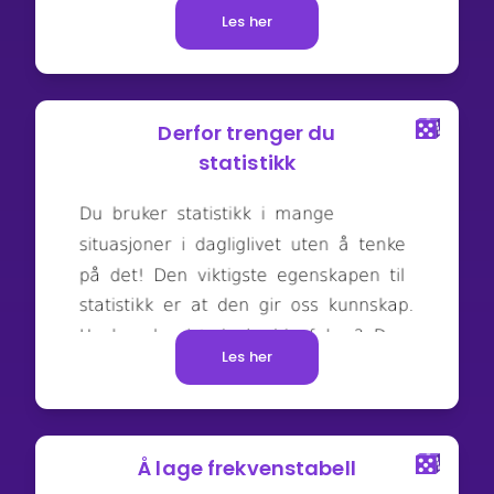
Les her
Derfor trenger du
statistikk
Les her
Å lage frekvenstabell