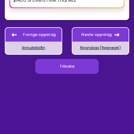
$
1
4
0
0
til overs hver måned.
Forrige oppslag
Neste oppslag
Annuitetslån
Regnskap (Regneark)
Tilbake