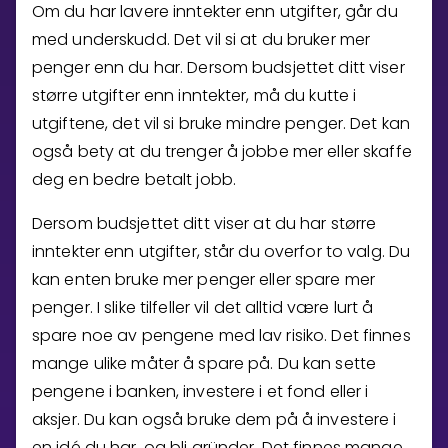
Om du har lavere inntekter enn utgifter, går du
med underskudd. Det vil si at du bruker mer
Bestill privatundervisning
penger enn du har. Dersom budsjettet ditt viser
Inviter en venn
større utgifter enn inntekter, må du kutte i
utgiftene, det vil si bruke mindre penger. Det kan
LÆREPLAN
også bety at du trenger å jobbe mer eller skaffe
Velg læreplan
deg en bedre betalt jobb.
Logg inn
Dersom budsjettet ditt viser at du har større
inntekter enn utgifter, står du overfor to valg. Du
kan enten bruke mer penger eller spare mer
penger. I slike tilfeller vil det alltid være lurt å
spare noe av pengene med lav risiko. Det finnes
mange ulike måter å spare på. Du kan sette
pengene i banken, investere i et fond eller i
aksjer. Du kan også bruke dem på å investere i
en idé du har, og bli gründer. Det finnes mange