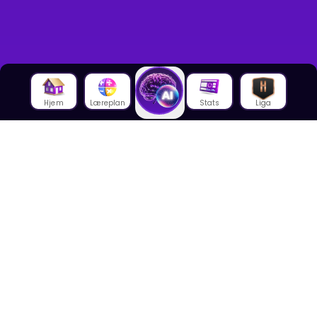
Hjem
Læreplan
Stats
Liga
Om oss
Om House of Math
Om ansatte
Karriere