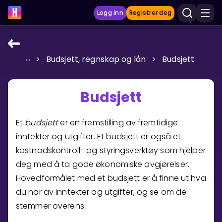
Logg inn
Registrer deg
...
>
Budsjett, regnskap og lån
>
Budsjett
LÆRINGSVERKTØY
Læreplan
Budsjett
Privatundervisning
Vis mer
Et
budsjett
er en fremstilling av fremtidige
inntekter og utgifter. Et budsjett er også et
SPILL
kostnadskontroll- og styringsverktøy som hjelper
deg med å ta gode økonomiske avgjørelser.
Gangetabellen
Hovedformålet med et budsjett er å finne ut hva
Junior Matte
du har av inntekter og utgifter, og se om de
stemmer overens.
Vis mer