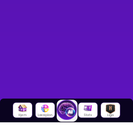
Hjem
Læreplan
Stats
Liga