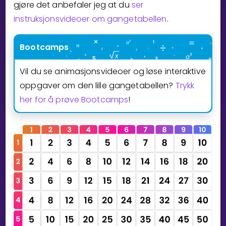
gjøre det anbefaler jeg at du
ser
instruksjonsvideoer om gangetabellen
.
Bestill privatundervisning
Inviter en venn
Bootcamps
LÆREPLAN
Vil du se animasjonsvideoer og løse interaktive
Velg læreplan
oppgaver om den lille gangetabellen?
Trykk
Logg inn
her for å prøve Bootcamps
!