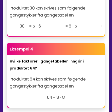
Produktet 30 kan skrives som følgende
gangestykker fra gangetabellen:
3
0
5
6
6
5
3
1
=
⋅
=
⋅
=
⋅
Eksempel 4
Hvilke
faktorer
i
gangetabellen
inngår
i
produktet
64?
Produktet 64 kan skrives som følgende
gangestykker fra gangetabellen:
6
4
8
8
=
⋅