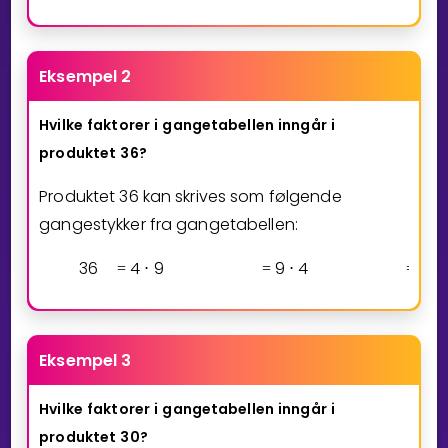
Eksempel 2
Hvilke
faktorer
i
gangetabellen
inngår
i
produktet
36?
Produktet 36 kan skrives som følgende
gangestykker fra gangetabellen:
3
6
4
9
9
4
6
=
⋅
=
⋅
=
⋅
Eksempel 3
Hvilke
faktorer
i
gangetabellen
inngår
i
produktet
30?