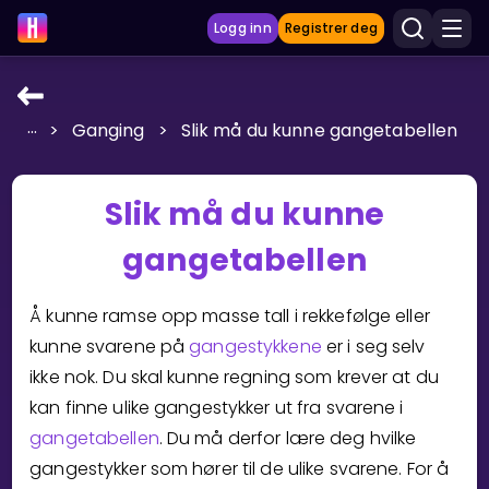
Logg inn
Registrer deg
...
>
Ganging
>
Slik må du kunne gangetabellen
LÆRINGSVERKTØY
Læreplan
Slik må du kunne
Privatundervisning
gangetabellen
Vis mer
SPILL
Å kunne ramse opp masse tall i rekkefølge eller
kunne svarene på
gangestykkene
er i seg selv
Gangetabellen
ikke nok. Du skal kunne regning som krever at du
kan finne ulike gangestykker ut fra svarene i
Junior Matte
gangetabellen
. Du må derfor lære deg hvilke
Vis mer
gangestykker som hører til de ulike svarene. For å