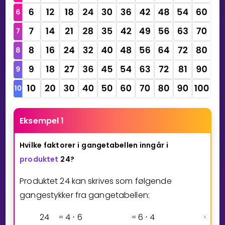
Eksempel 1
Hvilke
faktorer
i
gangetabellen
inngår
i
produktet
24?
Produktet 24 kan skrives som følgende
gangestykker fra gangetabellen:
2
4
4
6
6
4
3
=
⋅
=
⋅
=
⋅