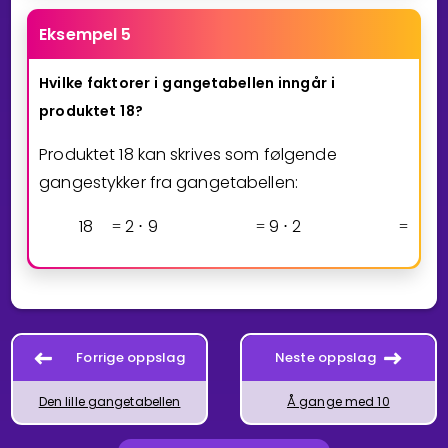
Eksempel 5
Hvilke
faktorer
i
gangetabellen
inngår
i
produktet
18?
Produktet 18 kan skrives som følgende
gangestykker fra gangetabellen:
1
8
2
9
9
2
3
6
=
⋅
=
⋅
=
⋅
Forrige oppslag
Neste oppslag
Den lille gangetabellen
Å gange med 10