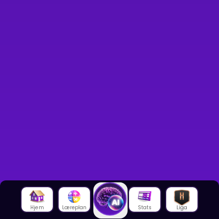
Hjem
Læreplan
Stats
Liga