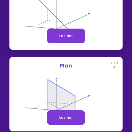
Les her
Plan
Les her