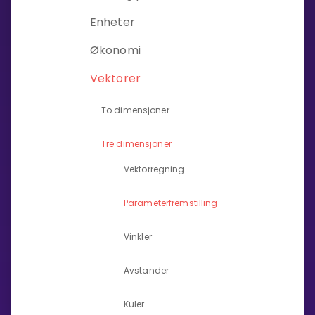
Enheter
Bestill privatundervisning
Økonomi
Inviter en venn
Vektorer
LÆREPLAN
Velg læreplan
To dimensjoner
Logg inn
Tre dimensjoner
Vektorregning
Parameterfremstilling
Vinkler
Avstander
Kuler