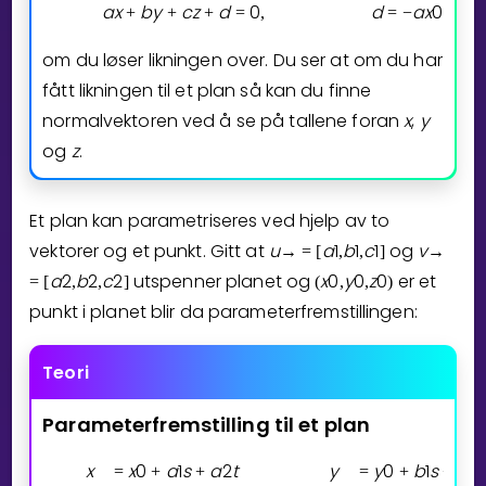
a
x
b
y
c
z
d
0
d
a
x
0
b
y
+
+
+
=
,
=
−
−
om du løser likningen over. Du ser at om du har
fått likningen til et plan så kan du finne
normalvektoren ved å se på tallene foran
x
,
y
og
z
.
Et plan kan parametriseres ved hjelp av to
vektorer og et punkt. Gitt at
u
a
1
b
1
c
1
og
v
→
=
[
,
,
]
→
a
2
b
2
c
2
utspenner planet og
x
0
y
0
z
0
er et
=
[
,
,
]
(
,
,
)
punkt i planet blir da parameterfremstillingen:
Teori
Parameterfremstilling
til
et
plan
x
x
0
a
1
s
a
2
t
y
y
0
b
1
s
b
2
t
=
+
+
=
+
+