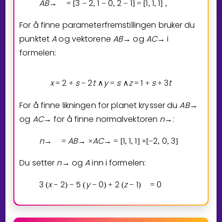
A
B
3
2
1
0
2
1
1
1
1
A
C
→
=
[
−
,
−
,
−
]
=
[
,
,
]
,
For å finne parameterfremstillingen bruker du
punktet
A
og vektorene
A
B
og
A
C
i
→
→
formelen:
x
2
s
2
t
y
s
z
1
s
3
t
=
+
−
∧
=
∧
=
+
+
For å finne likningen for planet krysser du
A
B
→
og
A
C
for å finne normalvektoren
n
:
→
→
n
A
B
A
C
1
1
1
2
0
3
→
=
→
×
→
=
[
,
,
]
×
[
−
,
,
]
Du setter
n
og
A
inn i formelen:
→
3
x
2
5
y
0
2
z
1
0
3
x
(
−
)
−
(
−
)
+
(
−
)
=
−