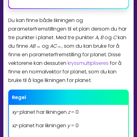
Du kan finne både likningen og
parameterfremstillingen til et plan dersom du har
tre punkter i planet. Med tre punkter
A
,
B
og
C
kan
du finne
A
B
og
A
C
, som du kan bruke for å
→
→
finne en parameterfremstilling for planet. Disse
vektorene kan dessuten
kryssmultipliseres
for å
finne en normalvektor for planet, som du kan
bruke til å lage likningen for planet.
Regel
x
y
-planet har likningen
z
0
=
x
z
-planet har likningen
y
0
=