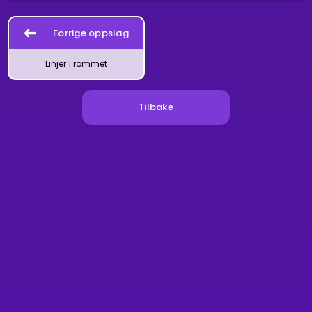
Forrige oppslag
Linjer i rommet
Tilbake