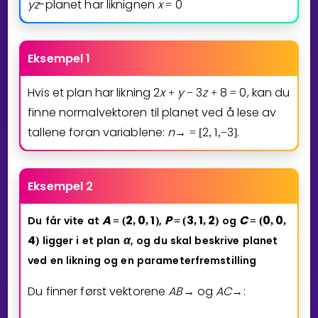
y
z
-planet har liknignen
x
0
=
Eksempel 1
Hvis et plan har likning
2
x
y
3
z
8
0
, kan du
+
−
+
=
finne normalvektoren til planet ved å lese av
tallene foran variablene:
n
2
1
3
.
→
=
[
,
,
−
]
Eksempel 2
A
2
0
1
P
3
1
2
C
0
0
Du
får
vite
at
,
og
=
(
,
,
)
=
(
,
,
)
=
(
,
,
4
α
ligger
i
et
plan
,
og
du
skal
beskrive
planet
)
ved
en
likning
og
en
parameterfremstilling
Du finner først vektorene
A
B
og
A
C
:
→
→