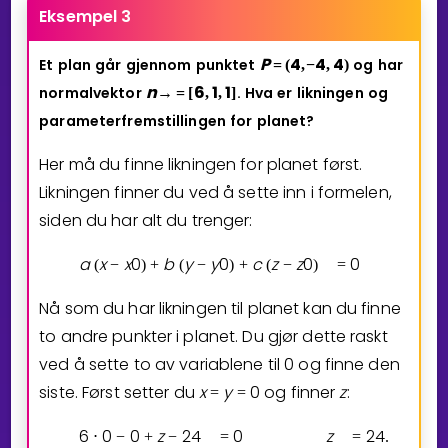
Eksempel 3
P
4
4
4
Et
plan
går
gjennom
punktet
og
har
=
(
,
−
,
)
n
6
1
1
normalvektor
.
Hva
er
likningen
og
→
=
[
,
,
]
parameterfremstillingen
for
planet?
Her må du finne likningen for planet først.
Likningen finner du ved å sette inn i formelen,
siden du har alt du trenger:
a
x
x
0
b
y
y
0
c
z
z
0
0
(
−
)
+
(
−
)
+
(
−
)
=
Nå som du har likningen til planet kan du finne
to andre punkter i planet. Du gjør dette raskt
ved å sette to av variablene til 0 og finne den
siste. Først setter du
x
y
0
og finner
z
:
=
=
6
0
0
z
2
4
0
z
2
4
⋅
−
+
−
=
=
.