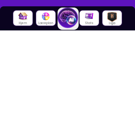
Hjem
Læreplan
Stats
Liga
Om oss
Om House of Math
Om ansatte
Karriere
Media
Foredrag