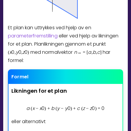
Bestill privatundervisning
Inviter en venn
Et plan kan uttrykkes ved hjelp av en
parameterfremstilling
eller ved hjelp av likningen
LÆREPLAN
for et plan. Planlikningen gjennom et punkt
Velg læreplan
x
0
y
0
z
0
med normalvektor
n
a
b
c
har
(
,
,
)
→
=
[
,
,
]
Logg inn
formel:
Formel
Likningen
for
et
plan
a
x
x
0
b
y
y
0
c
z
z
0
0
(
−
)
+
(
−
)
+
(
−
)
=
eller alternativt