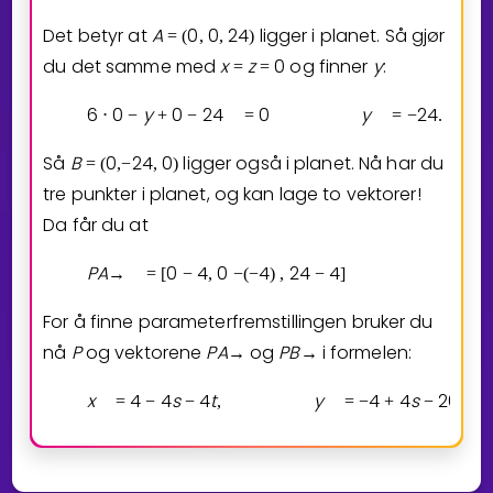
Det betyr at
A
0
0
2
4
ligger i planet. Så gjør
=
(
,
,
)
du det samme med
x
z
0
og finner
y
:
=
=
6
0
y
0
2
4
0
y
2
4
⋅
−
+
−
=
=
−
.
Så
B
0
2
4
0
ligger også i planet. Nå har du
=
(
,
−
,
)
tre punkter i planet, og kan lage to vektorer!
Da får du at
P
A
0
4
0
4
2
4
4
→
=
[
−
,
−
(
−
)
,
−
]
=
[
−
For å finne parameterfremstillingen bruker du
nå
P
og vektorene
P
A
og
P
B
i formelen:
→
→
x
4
4
s
4
t
y
4
4
s
2
0
t
=
−
−
,
=
−
+
−
,