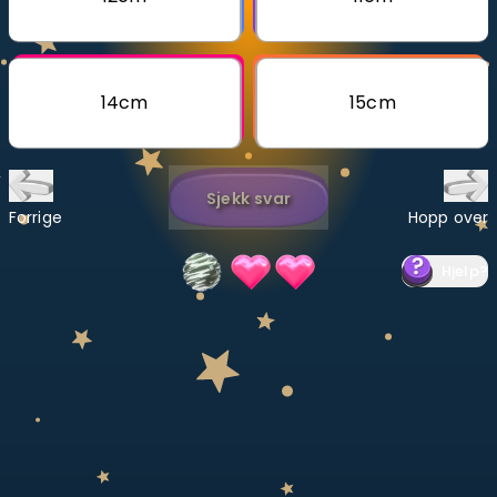
Bestill privatundervisning
Inviter en venn
14cm
15cm
LÆREPLAN
Velg læreplan
Sjekk svar
Logg inn
Forrige
Hopp over
Hjelp
?