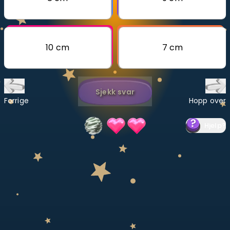
Bestill privatundervisning
Inviter en venn
10 cm
7 cm
LÆREPLAN
Velg læreplan
Sjekk svar
Logg inn
Forrige
Hopp over
Hjelp
?