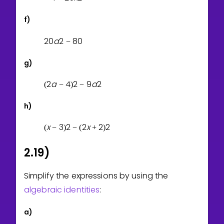
f)
2
0
a
2
8
0
−
g)
2
a
4
2
9
a
2
(
−
)
−
h)
x
3
2
2
x
2
2
(
−
)
−
(
+
)
2.19)
Simplify the expressions by using the
algebraic identities
:
a)