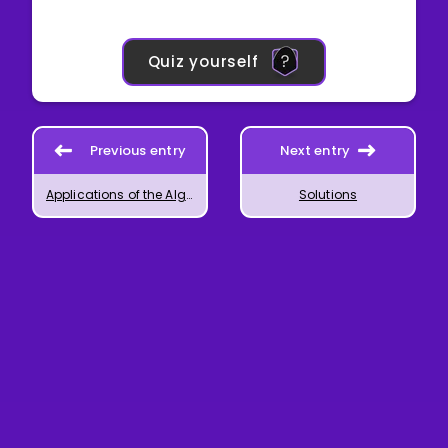
Quiz yourself
Previous entry
Next entry
Applications of the Algebraic Identities
Solutions