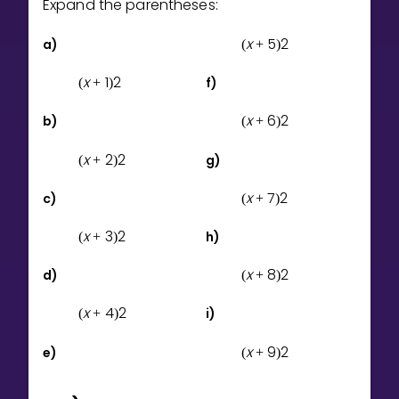
Expand the parentheses:
Invite a Friend
CURRICULUM
x
5
2
a)
(
+
)
Select curriculum
x
1
2
f)
(
+
)
Log in
x
6
2
b)
(
+
)
x
2
2
g)
(
+
)
x
7
2
c)
(
+
)
x
3
2
h)
(
+
)
x
8
2
d)
(
+
)
x
4
2
i)
(
+
)
x
9
2
e)
(
+
)