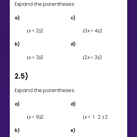
Expand the parentheses:
a)
c)
x
2
2
3
x
4
2
(
+
)
(
+
)
b)
d)
x
3
2
2
x
3
2
(
+
)
(
+
)
2.5)
Expand the parentheses:
a)
d)
x
9
2
x
1
2
2
(
+
)
(
+
)
b)
e)