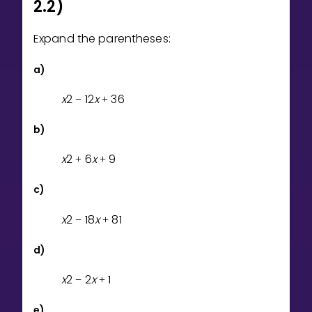
2.2)
Expand the parentheses:
a)
x
2
1
2
x
3
6
−
+
b)
x
2
6
x
9
+
+
c)
x
2
1
8
x
8
1
−
+
d)
x
2
2
x
1
−
+
e)