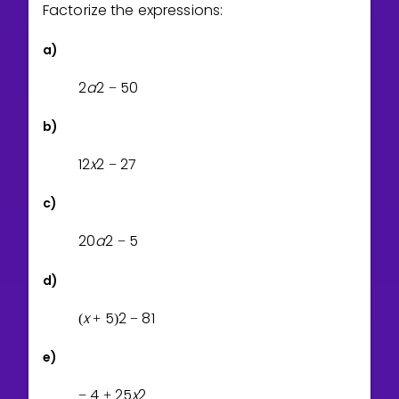
Factorize the expressions:
a)
2
a
2
5
0
−
b)
1
2
x
2
2
7
−
c)
2
0
a
2
5
−
d)
x
5
2
8
1
(
+
)
−
e)
4
2
5
x
2
−
+