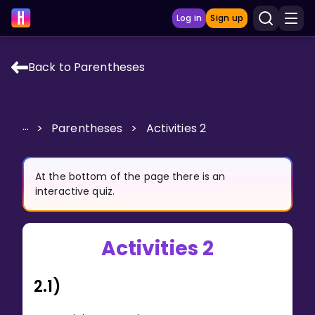
Log in
Sign up
Back to Parentheses
LEARNING TOOLS
Curriculum
...
>
Parentheses
>
Activities 2
Show more
GAMES
At the bottom of the page there is an
interactive quiz.
Multiplication Master
Activities 2
Junior Math
Show more
2.1)