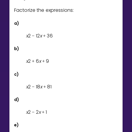
Factorize the expressions:
a)
x
2
1
2
x
3
6
−
+
b)
x
2
6
x
9
+
+
c)
x
2
1
8
x
8
1
−
+
d)
x
2
2
x
1
−
+
e)