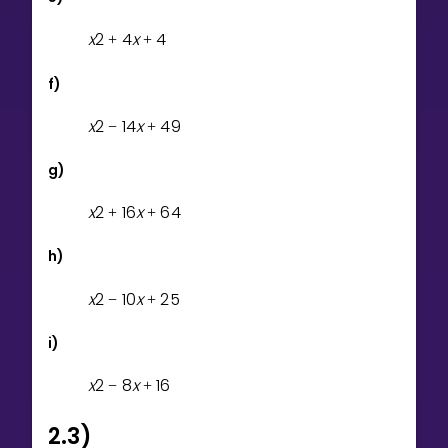
x
2
4
x
4
+
+
f)
x
2
1
4
x
4
9
−
+
g)
x
2
1
6
x
6
4
+
+
h)
x
2
1
0
x
2
5
−
+
i)
x
2
8
x
1
6
−
+
2.3)