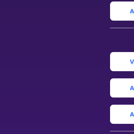
Vis mer
A
LÆREPLAN
Velg læreplan
V
Logg inn
A
A