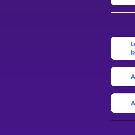
L
b
A
A