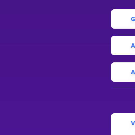
G
A
A
V