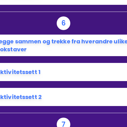
6
egge sammen og trekke fra hverandre ulik
okstaver
ktivitetssett 1
ktivitetssett 2
7