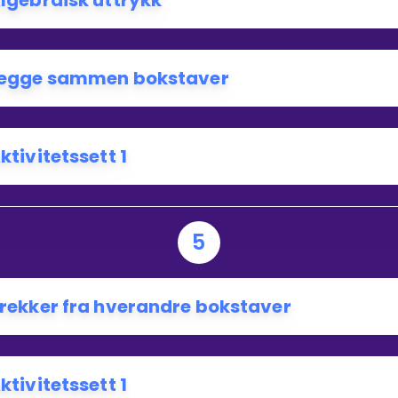
lgebraisk uttrykk
egge sammen bokstaver
ktivitetssett 1
5
rekker fra hverandre bokstaver
ktivitetssett 1