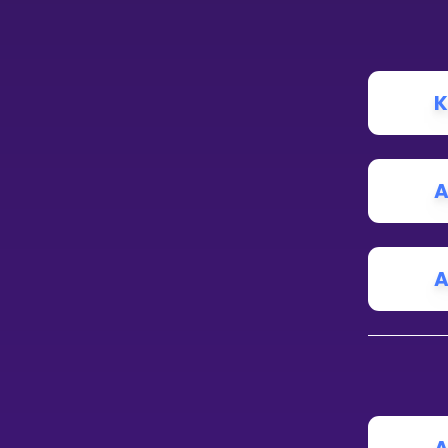
K
A
A