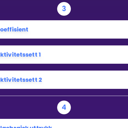
3
oeffisient
ktivitetssett 1
ktivitetssett 2
4