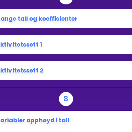
ange tall og koeffisienter
ktivitetssett 1
ktivitetssett 2
8
ariabler opphøyd i tall