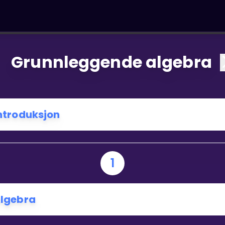
Grunnleggende algebra
ntroduksjon
1
lgebra