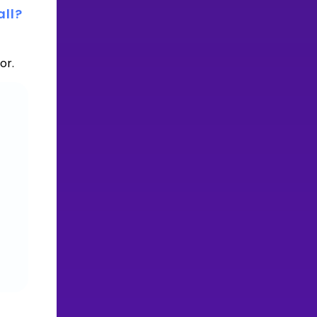
all?
or.