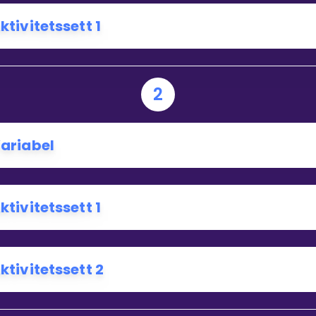
ktivitetssett 1
Bestill privatundervisning
Inviter en venn
2
ariabel
ktivitetssett 1
ktivitetssett 2