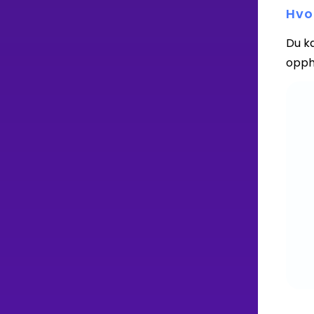
Hvo
Du k
opphø