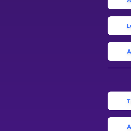
A
L
A
T
A