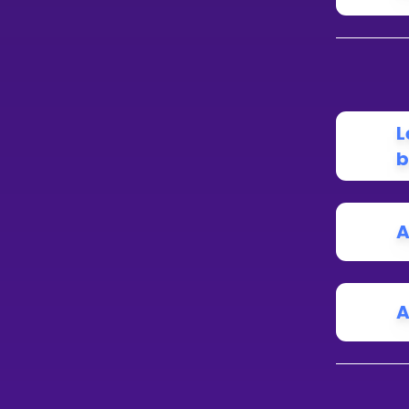
L
b
A
A