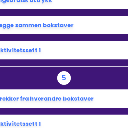
lgebraisk uttrykk
egge sammen bokstaver
ktivitetssett 1
5
rekker fra hverandre bokstaver
ktivitetssett 1