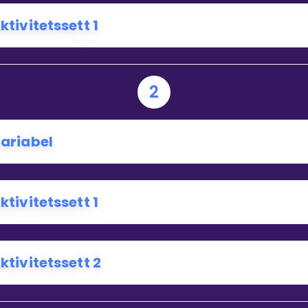
ktivitetssett 1
Bestill privatundervisning
Inviter en venn
2
ariabel
ktivitetssett 1
ktivitetssett 2