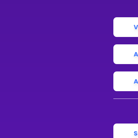
V
A
A
S