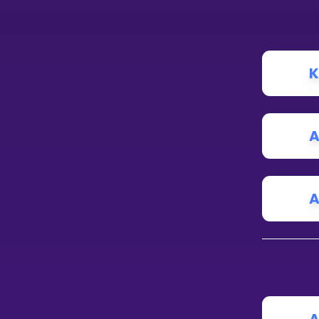
K
A
A