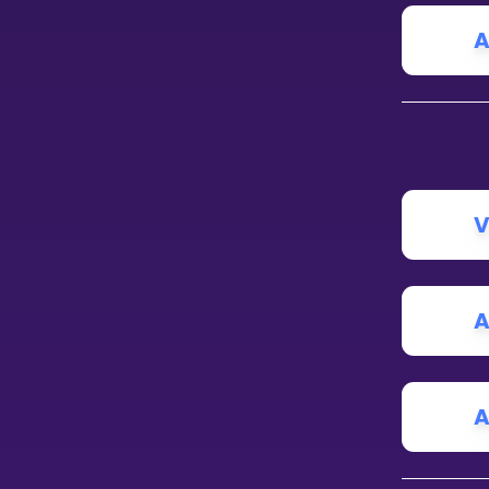
Vis mer
A
LÆREPLAN
Velg læreplan
V
Logg inn
A
A