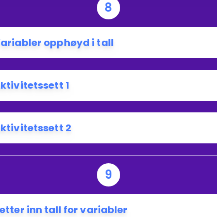
8
ariabler opphøyd i tall
ktivitetssett 1
ktivitetssett 2
9
etter inn tall for variabler