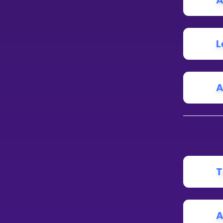
A
L
A
T
A