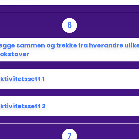
6
egge sammen og trekke fra hverandre ulik
okstaver
ktivitetssett 1
ktivitetssett 2
7