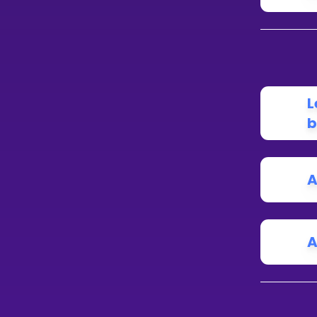
L
b
A
A