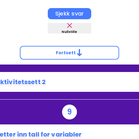
Sjekk svar
Nullstille
Fortsett
ktivitetssett 2
9
etter inn tall for variabler