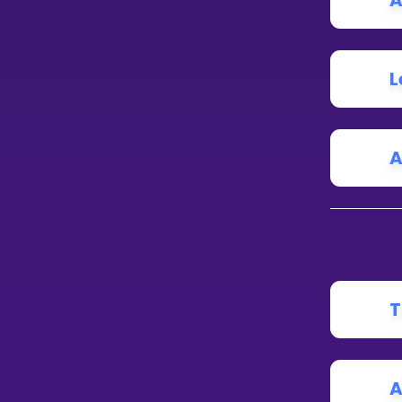
A
L
A
T
A