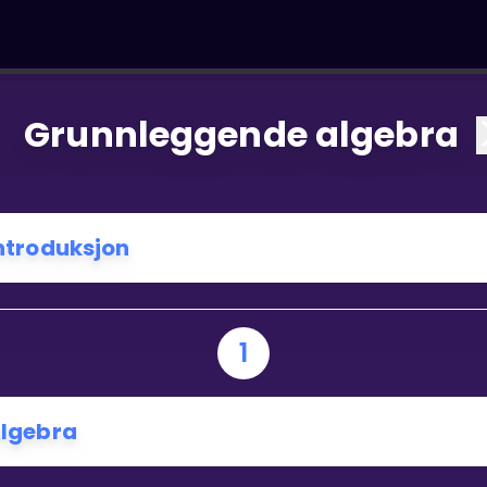
Grunnleggende algebra
ntroduksjon
1
lgebra