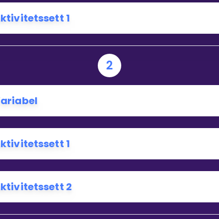
ktivitetssett 1
Bestill privatundervisning
Inviter en venn
2
ariabel
ktivitetssett 1
ktivitetssett 2