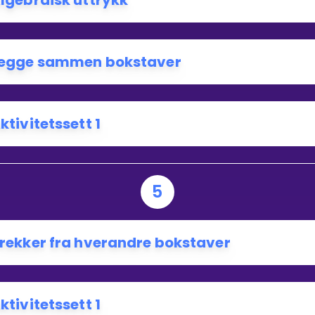
lgebraisk uttrykk
egge sammen bokstaver
ktivitetssett 1
5
rekker fra hverandre bokstaver
ktivitetssett 1