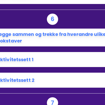
6
egge sammen og trekke fra hverandre ulik
okstaver
ktivitetssett 1
ktivitetssett 2
7