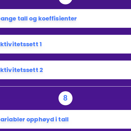
ange tall og koeffisienter
ktivitetssett 1
ktivitetssett 2
8
ariabler opphøyd i tall