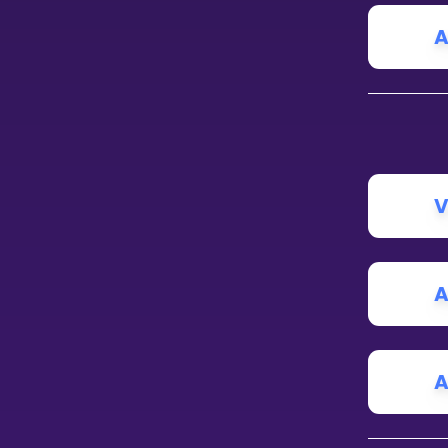
Vis mer
A
LÆREPLAN
Velg læreplan
V
Logg inn
A
A