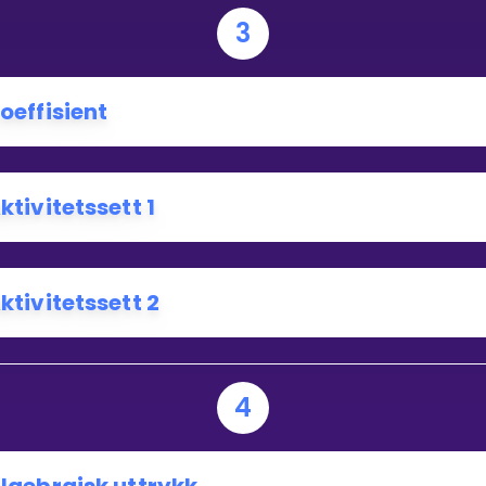
3
oeffisient
ktivitetssett 1
ktivitetssett 2
4