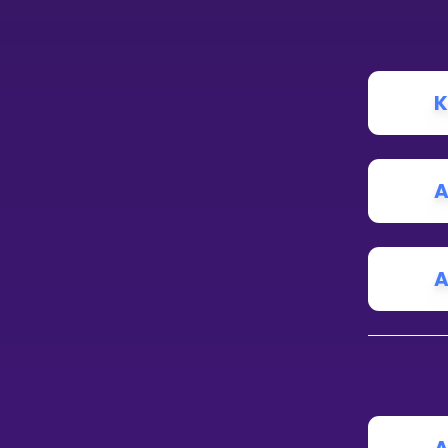
K
A
A