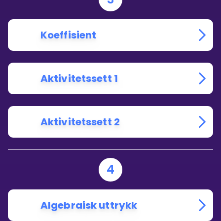
Koeffisient
Aktivitetssett 1
Aktivitetssett 2
4
Algebraisk uttrykk