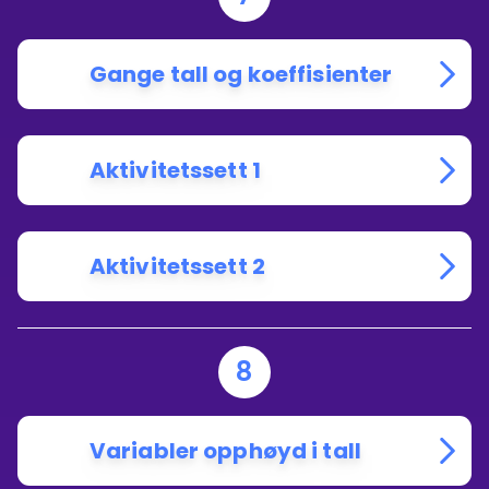
Gange tall og koeffisienter
Aktivitetssett 1
Aktivitetssett 2
8
Variabler opphøyd i tall