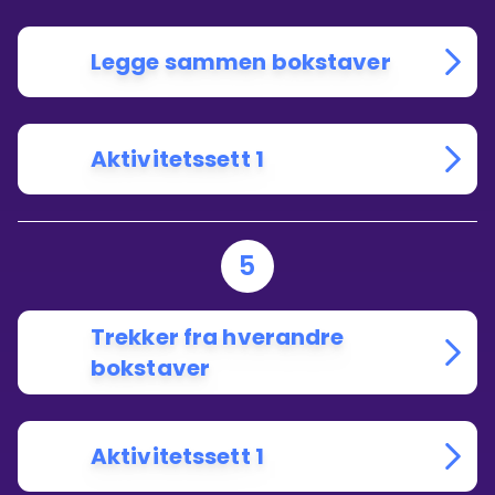
Legge sammen bokstaver
Aktivitetssett 1
5
Trekker fra hverandre
bokstaver
Aktivitetssett 1