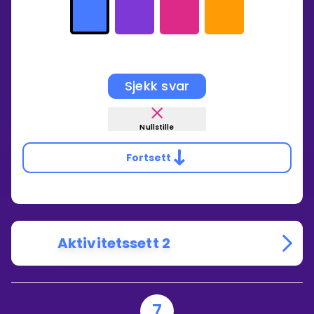
Sjekk svar
Nullstille
Fortsett
Aktivitetssett 2
7