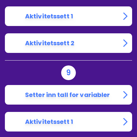
Aktivitetssett 1
Aktivitetssett 2
9
Setter inn tall for variabler
Aktivitetssett 1