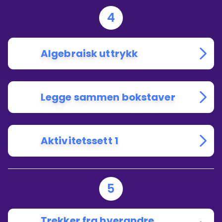
4
Algebraisk uttrykk
Legge sammen bokstaver
Aktivitetssett 1
5
Trekker fra hverandre