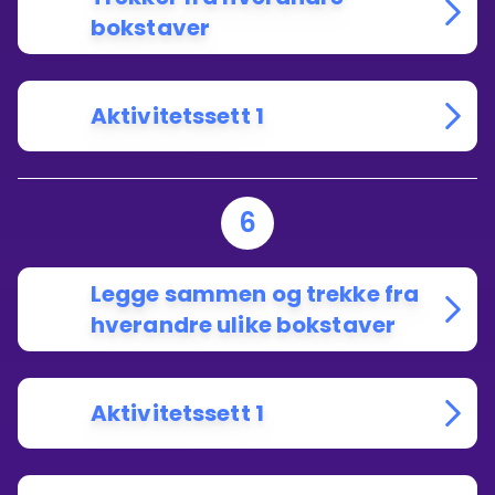
bokstaver
Aktivitetssett 1
6
Legge sammen og trekke fra
hverandre ulike bokstaver
Aktivitetssett 1