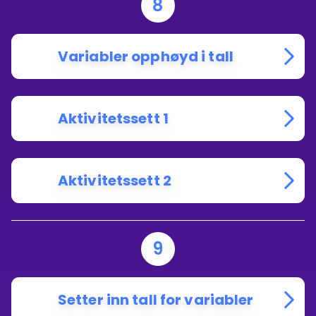
8
Variabler opphøyd i tall
Aktivitetssett 1
Aktivitetssett 2
9
Setter inn tall for variabler