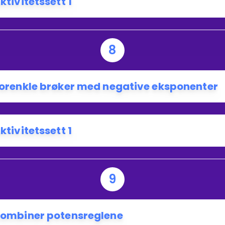
ktivitetssett 1
8
orenkle brøker med negative eksponenter
ktivitetssett 1
9
ombiner potensreglene