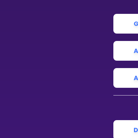
G
A
A
D