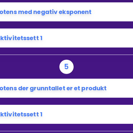
otens med negativ eksponent
ktivitetssett 1
5
otens der grunntallet er et produkt
ktivitetssett 1