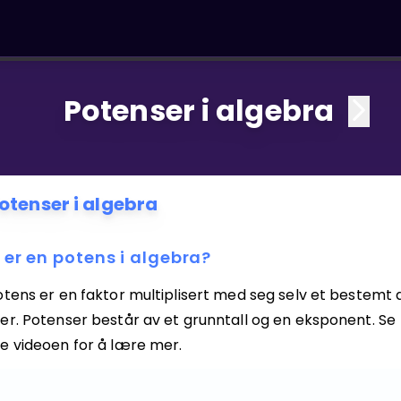
Potenser i algebra
otenser i algebra
 er en potens i algebra?
tens er en faktor multiplisert med seg selv et bestemt a
er. Potenser består av et grunntall og en eksponent. Se
e videoen for å lære mer.