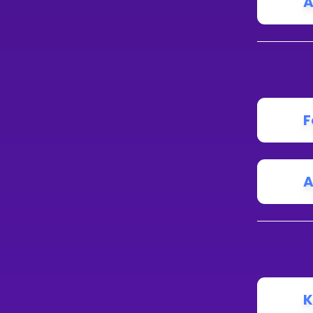
A
F
A
K