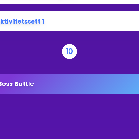
ktivitetssett 1
10
Boss Battle