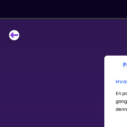
LÆRINGSVERKTØY
Læreplan
Alle mattetemaer
Privatundervisning
P
Direkte 1-til-1 hjelp
Vis mer
Hva
SPILL
En po
gang
Gangetabellen
denn
Junior Matte