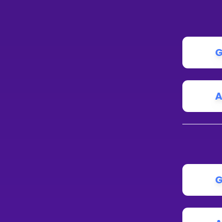
G
A
G