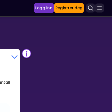
Logg inn
Registrer deg
ntall