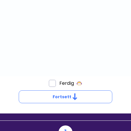
Bestill privatundervisning
Inviter en venn
Ferdig
VA
R
Fortsett
N
OTENS?