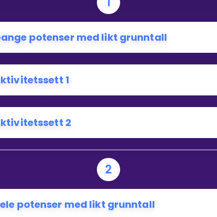
1
ange potenser med likt grunntall
ktivitetssett 1
ktivitetssett 2
2
ele potenser med likt grunntall