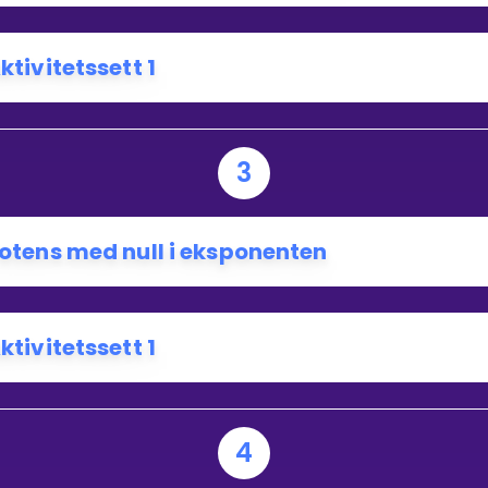
ktivitetssett 1
3
otens med null i eksponenten
ktivitetssett 1
4