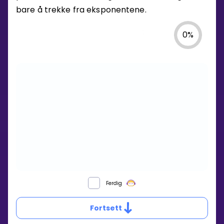
bare å trekke fra eksponentene.
0
%
HVORDAN
Ferdig
DELER
DU
Fortsett
POTENSER
MED