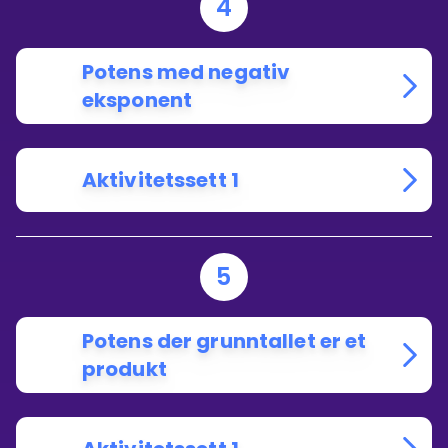
4
Potens med negativ
eksponent
Aktivitetssett 1
5
Potens der grunntallet er et
produkt