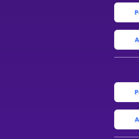
P
A
P
A