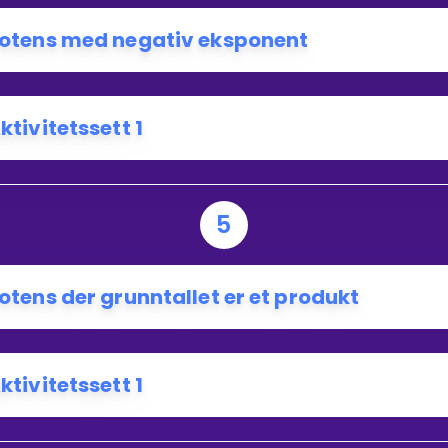
otens med negativ eksponent
ktivitetssett 1
5
otens der grunntallet er et produkt
ktivitetssett 1