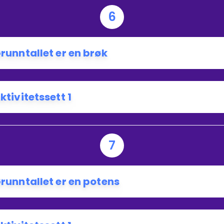
6
runntallet er en brøk
ktivitetssett 1
7
runntallet er en potens