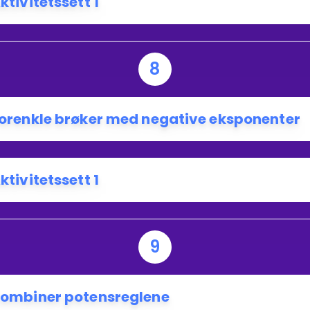
ktivitetssett 1
8
orenkle brøker med negative eksponenter
ktivitetssett 1
9
ombiner potensreglene