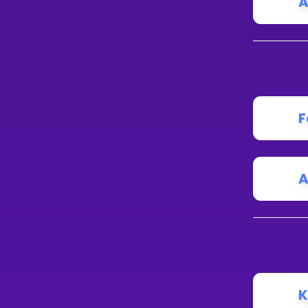
A
F
A
K