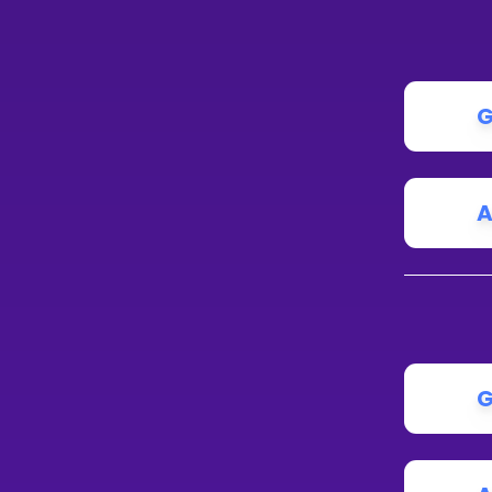
G
A
G