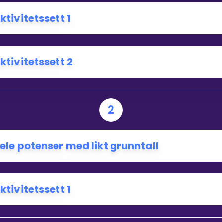
ktivitetssett 1
Bestill privatundervisning
ktivitetssett 2
Inviter en venn
2
ele potenser med likt grunntall
ktivitetssett 1