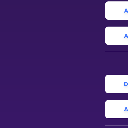
Vis mer
A
A
LÆREPLAN
Velg læreplan
Logg inn
D
A