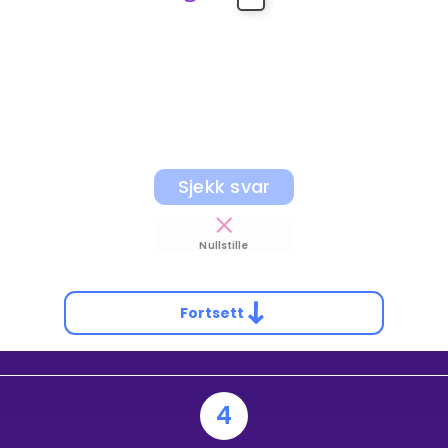
Sjekk svar
Nullstille
Fortsett
4