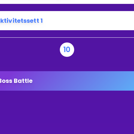
ktivitetssett 1
10
Boss Battle