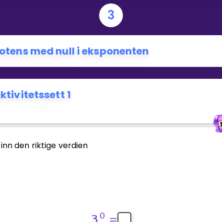
3
otens med null i eksponenten
ktivitetssett 1
 inn den riktige verdien
0
3
=