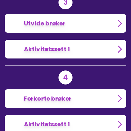
3
Utvide brøker
Aktivitetssett 1
4
Forkorte brøker
Aktivitetssett 1