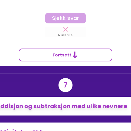
Sjekk svar
Nullstille
Fortsett
7
ddisjon og subtraksjon med ulike nevnere