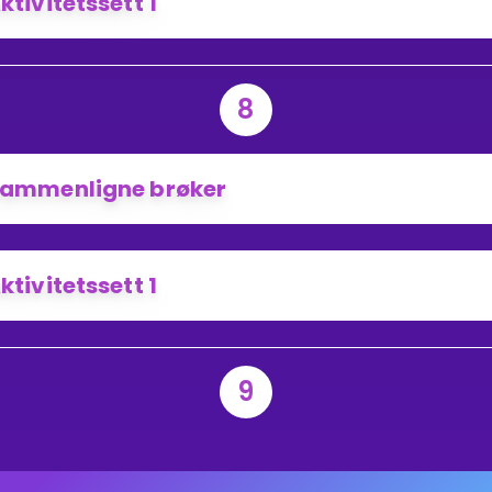
ktivitetssett 1
8
ammenligne brøker
ktivitetssett 1
9