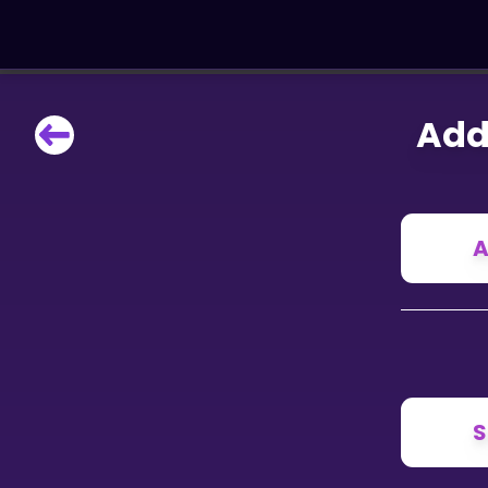
Add
LÆRINGSVERKTØY
Læreplan
Alle mattetemaer
Privatundervisning
A
Direkte 1-til-1 hjelp
Vis mer
SPILL
Gangetabellen
S
Junior Matte