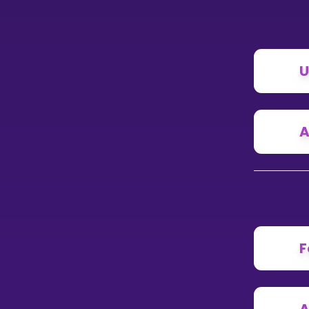
U
A
F