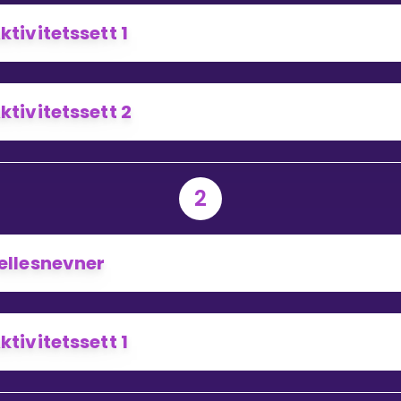
ktivitetssett 1
Bestill privatundervisning
ktivitetssett 2
Inviter en venn
2
ellesnevner
ktivitetssett 1