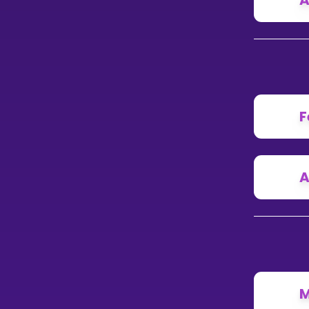
A
F
A
M