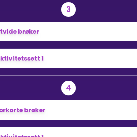
3
tvide brøker
ktivitetssett 1
4
orkorte brøker