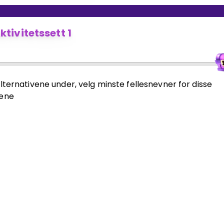
ktivitetssett 1
lternativene under, velg minste fellesnevner for disse
ene