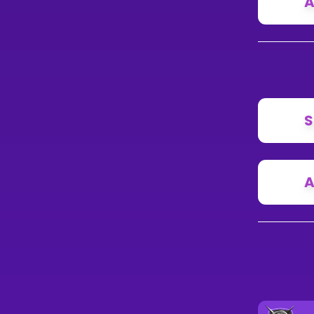
A
S
A