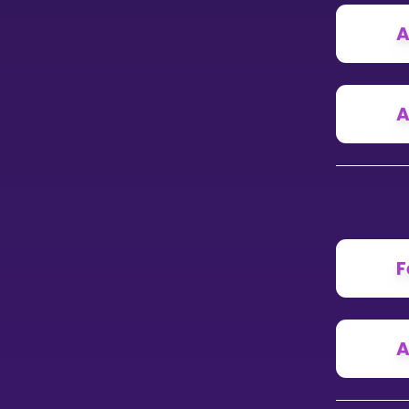
Vis mer
A
A
LÆREPLAN
Velg læreplan
Logg inn
F
A