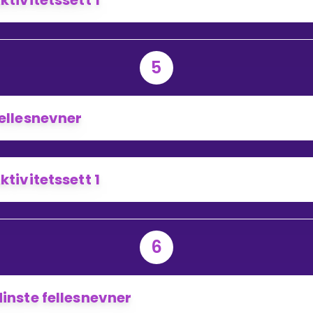
ktivitetssett 1
5
ellesnevner
ktivitetssett 1
6
inste fellesnevner