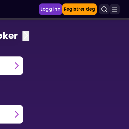
Logg inn
Registrer deg
øker