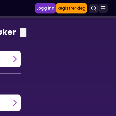
Logg inn
Registrer deg
øker