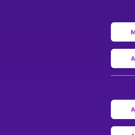
M
A
A