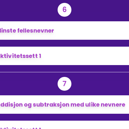
6
inste fellesnevner
ktivitetssett 1
7
ddisjon og subtraksjon med ulike nevnere