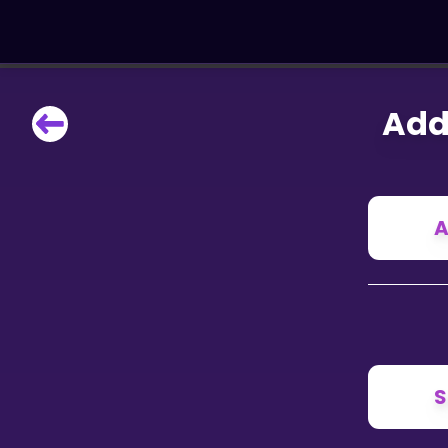
Add
LÆRINGSVERKTØY
Læreplan
Alle mattetemaer
Privatundervisning
A
Direkte 1-til-1 hjelp
Vis mer
SPILL
Gangetabellen
S
Junior Matte