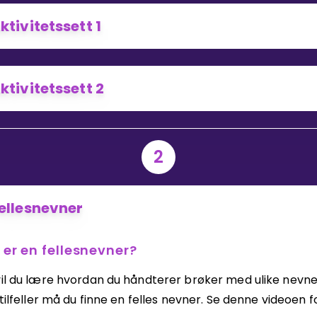
ktivitetssett 1
Bestill privatundervisning
ktivitetssett 2
Inviter en venn
2
ellesnevner
 er en fellesnevner?
vil du lære hvordan du håndterer brøker med ulike nevner
 tilfeller må du finne en felles nevner. Se denne videoen f