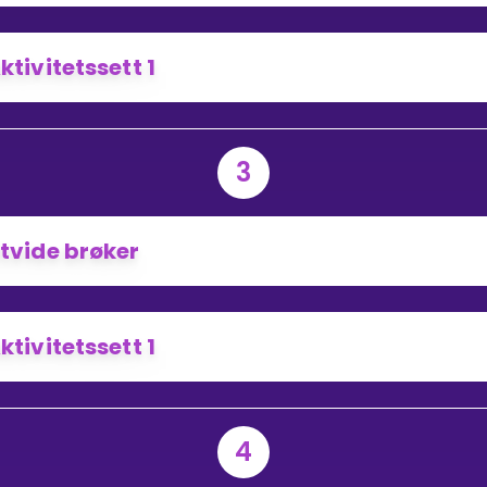
ELLESNEVNER?
ktivitetssett 1
3
tvide brøker
ktivitetssett 1
4