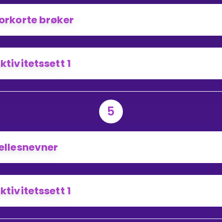
orkorte brøker
ktivitetssett 1
5
ellesnevner
ktivitetssett 1