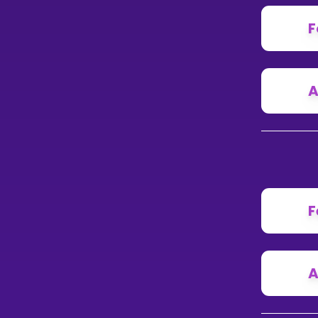
F
A
F
A