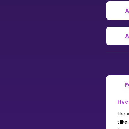
Vis mer
A
A
LÆREPLAN
Velg læreplan
Logg inn
F
Hva
Her 
slike