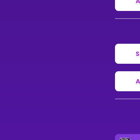
A
S
A