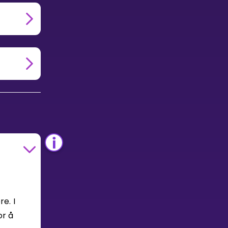
e. I
or å