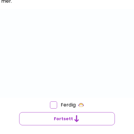
 mer.
Ferdig
VA
R
Fortsett
N