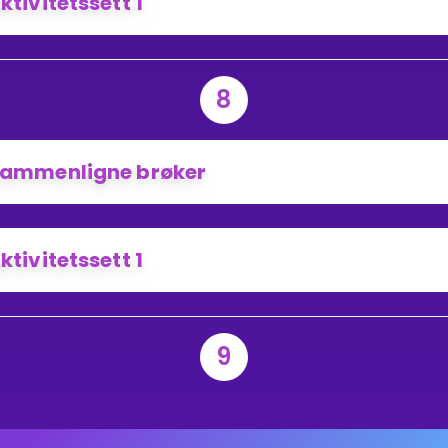
ktivitetssett 1
8
ammenligne brøker
ktivitetssett 1
9