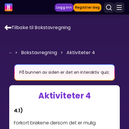
Logg inn
Registrer deg
Tilbake til Bokstavregning
LÆRINGSVERKTØY
Læreplan
...
>
Bokstavregning
>
Aktiviteter 4
Privatundervisning
Vis mer
På bunnen av siden er det en interaktiv quiz.
SPILL
Aktiviteter 4
Gangetabellen
4.1)
Junior Matte
Forkort brøkene dersom det er mulig.
Vis mer