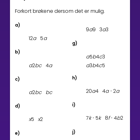
Forkort brøkene dersom det er mulig.
a)
9
a
9
3
a
3
1
2
a
5
a
g)
b)
a
5
b
4
c
3
a
2
b
c
4
a
a
3
b
4
c
5
h)
c)
2
0
a
4
4
a
2
a
⋅
a
2
b
c
b
c
i)
d)
7
k
5
k
8
f
4
b
2
⋅
⋅
x
5
x
2
j)
e)