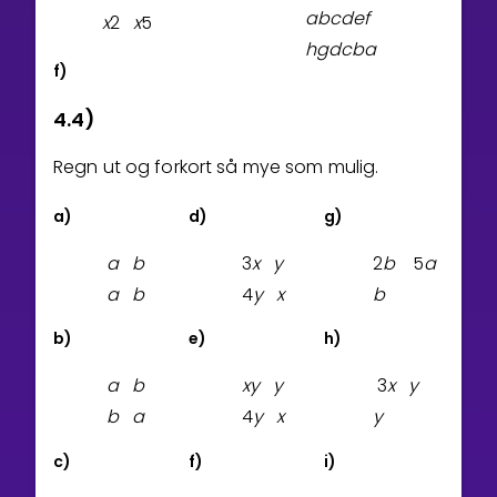
a
b
c
d
e
f
x
2
x
5
h
g
d
c
b
a
f)
4.4)
Regn ut og forkort så mye som mulig.
a)
d)
g)
a
b
3
x
y
2
b
5
a
a
b
4
y
x
b
b)
e)
h)
a
b
x
y
y
3
x
y
b
a
4
y
x
y
c)
f)
i)