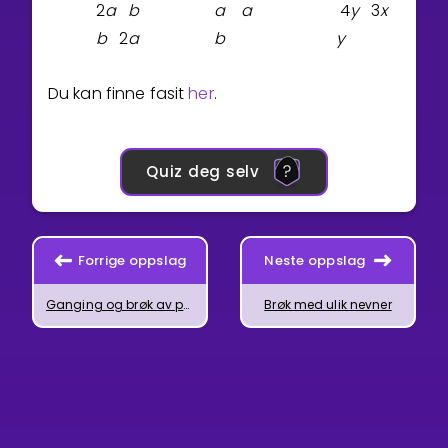
2
a
b
a
a
4
y
3
x
b
2
a
b
y
Du kan finne fasit
her
.
Quiz deg selv
Forrige oppslag
Neste oppslag
Ganging og brøk av potenser
Brøk med ulik nevner