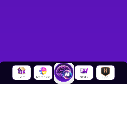
Hjem
Læreplan
Stats
Liga
Om oss
Om House of Math
Om ansatte