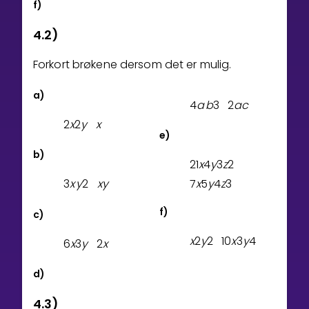
f)
4.2)
Forkort brøkene dersom det er mulig.
a)
4
a
b
3
2
a
c
2
x
2
y
x
e)
b)
2
1
x
4
y
3
z
2
3
x
y
2
x
y
7
x
5
y
4
z
3
f)
c)
x
2
y
2
1
0
x
3
y
4
6
x
3
y
2
x
d)
4.3)