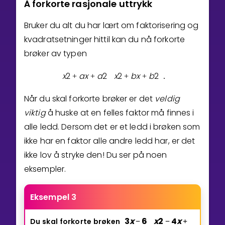
Å forkorte rasjonale uttrykk
Bruker du alt du har lært om faktorisering og
kvadratsetninger hittil kan du nå forkorte
brøker av typen
x
2
a
x
a
2
x
2
b
x
b
2
+
+
+
+
.
Når du skal forkorte brøker er det
veldig
viktig
å huske at en felles faktor må finnes i
alle ledd. Dersom det er et ledd i brøken som
ikke har en faktor alle andre ledd har, er det
ikke lov å stryke den! Du ser på noen
eksempler.
Eksempel 3
3
x
6
x
2
4
x
Du
skal
forkorte
brøken
−
−
+