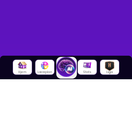
Hjem
Læreplan
Stats
Liga
Om oss
Om House of Math
Om ansatte