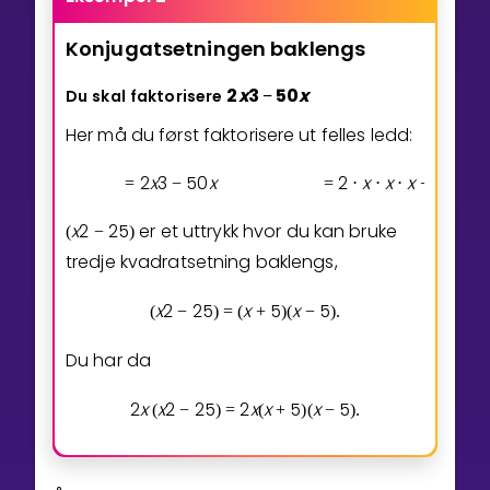
Konjugatsetningen
baklengs
2
x
3
5
0
x
Du
skal
faktorisere
−
Her må du først faktorisere ut felles ledd:
2
x
3
5
0
x
2
x
x
x
2
5
=
−
=
⋅
⋅
⋅
−
⋅
⋅
x
2
2
5
er et uttrykk hvor du kan bruke
(
−
)
tredje kvadratsetning baklengs,
x
2
2
5
x
5
x
5
(
−
)
=
(
+
)
(
−
)
.
Du har da
2
x
x
2
2
5
2
x
x
5
x
5
(
−
)
=
(
+
)
(
−
)
.