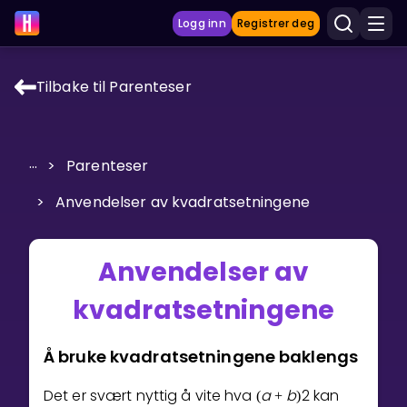
Logg inn
Registrer deg
Tilbake til Parenteser
LÆRINGSVERKTØY
Læreplan
...
>
Parenteser
Privatundervisning
>
Anvendelser av kvadratsetningene
Vis mer
SPILL
Anvendelser av
kvadratsetningene
Gangetabellen
Junior Matte
Å bruke kvadratsetningene baklengs
Vis mer
Det er svært nyttig å vite hva
a
b
2
kan
(
+
)