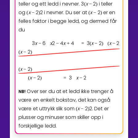
teller og ett ledd i nevner.
3
x
2
i teller
(
−
)
og
x
2
2
i nevner. Du ser at
x
2
er en
(
−
)
(
−
)
felles faktor i begge ledd, og dermed får
du
3
x
6
x
2
4
x
4
3
x
2
x
2
2
−
−
+
=
(
−
)
(
−
)
x
2
(
−
)
x
2
(
−
)
x
2
3
x
2
(
−
)
=
−
Over ser du at et ledd ikke trenger å
NB!
være en enkelt bokstav, det kan også
være et uttrykk slik som
x
2
2
. Det er
(
−
)
plusser og minuser som skiller opp i
forskjellige ledd.