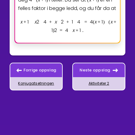
felles faktor i begge ledd, og du får da at
x
1
x
2
4
x
2
1
4
4
x
1
x
+
+
+
=
(
+
)
(
+
1
2
4
x
1
)
=
+
.
Forrige oppslag
Neste oppslag
Konjugatsetningen
Aktiviteter 2