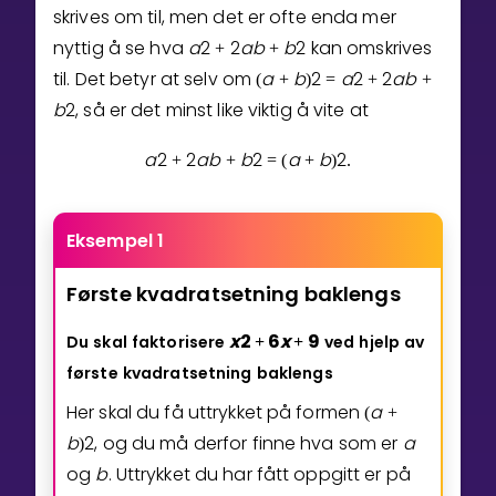
skrives om til, men det er ofte enda mer
Bestill privatundervisning
nyttig å se hva
a
2
2
a
b
b
2
kan omskrives
+
+
til. Det betyr at selv om
a
b
2
a
2
2
a
b
(
+
)
=
+
+
Inviter en venn
b
2
, så er det minst like viktig å vite at
LÆREPLAN
a
2
2
a
b
b
2
a
b
2
+
+
=
(
+
)
.
Velg læreplan
Logg inn
Eksempel 1
Første
kvadratsetning
baklengs
x
2
6
x
9
Du
skal
faktorisere
ved
hjelp
av
+
+
første
kvadratsetning
baklengs
Her skal du få uttrykket på formen
a
(
+
b
2
, og du må derfor finne hva som er
a
)
og
b
. Uttrykket du har fått oppgitt er på