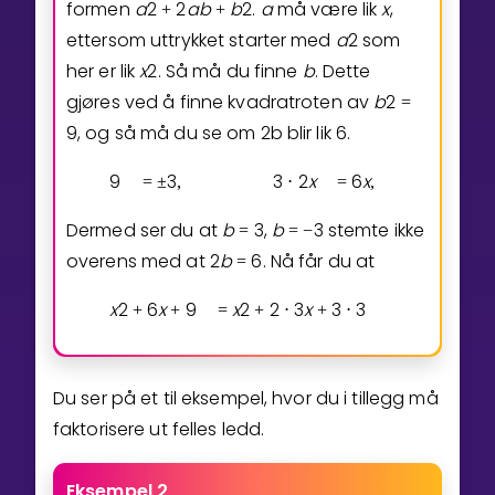
formen
a
2
2
a
b
b
2
.
a
må være lik
x
,
+
+
ettersom uttrykket starter med
a
2
som
her er lik
x
2
. Så må du finne
b
. Dette
gjøres ved å finne kvadratroten av
b
2
=
9
, og så må du se om 2b blir lik 6.
9
3
3
2
x
6
x
3
=
±
,
⋅
=
,
−
Dermed ser du at
b
3
,
b
3
stemte ikke
=
=
−
overens med at
2
b
6
. Nå får du at
=
x
2
6
x
9
x
2
2
3
x
3
3
+
+
=
+
⋅
+
⋅
=
(
Du ser på et til eksempel, hvor du i tillegg må
faktorisere ut felles ledd.
Eksempel 2