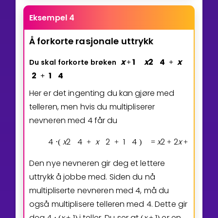
Eksempel 4
Å
forkorte
rasjonale
uttrykk
x
1
x
2
4
x
Du
skal
forkorte
brøken
+
+
2
1
4
+
Her er det ingenting du kan gjøre med
telleren, men hvis du multipliserer
nevneren med 4 får du
4
x
2
4
x
2
1
4
x
2
2
x
1
⋅
(
+
+
)
=
+
+
Den nye nevneren gir deg et lettere
uttrykk å jobbe med. Siden du nå
multipliserte nevneren med 4, må du
også multiplisere telleren med 4. Dette gir
deg
4
x
1
i teller. Du ser at
x
1
er en
⋅
(
+
)
(
+
)