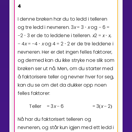
4
I denne brøken har du to ledd i telleren
og tre ledd i nevneren.
3
x
3
x
og
6
=
⋅
−
=
2
3
er de to leddene i telleren.
x
2
x
x
,
−
⋅
=
⋅
4
x
4
x
og
4
2
2
er de tre leddene i
−
=
−
⋅
=
⋅
nevneren. Her er det ingen felles faktorer,
og dermed kan du ikke stryke noe slik som
brøken ser ut nå. Men, om du starter med
å faktorisere teller og nevner hver for seg,
kan du se om det da dukker opp noen
felles faktorer:
Teller
3
x
6
3
x
2
=
−
=
(
−
)
Nå har du faktorisert telleren og
nevneren, og står kun igjen med ett ledd i