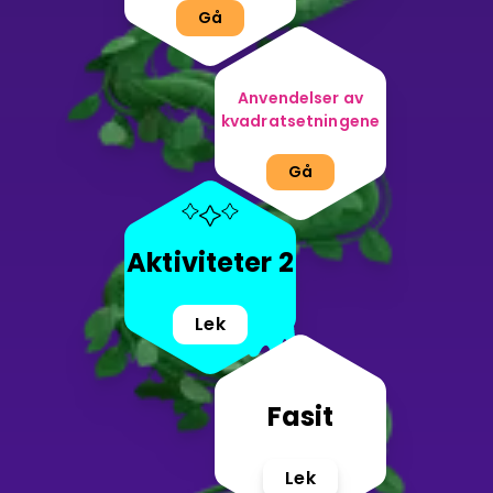
Gå
Anvendelser av
kvadratsetningene
Gå
Aktiviteter 2
Lek
Fasit
Lek