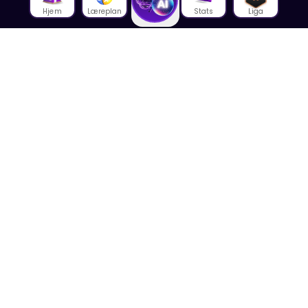
Hjem
Læreplan
Stats
Liga
Om oss
Om House of Math
Om ansatte
Karriere
Media
Foredrag
Blogg
Kontakt