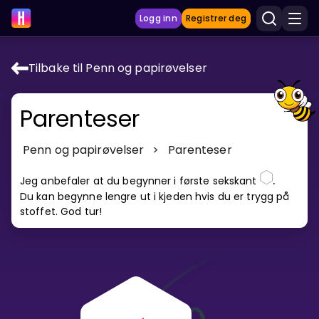
Logg inn
Registrer deg
Tilbake til Penn og papirøvelser
LÆRINGSVERKTØY
Parenteser
Læreplan
Privatundervisning
Penn og papirøvelser
>
Parenteser
Vis mer
.
Jeg anbefaler at du begynner i første sekskant
Du kan begynne lengre ut i kjeden hvis du er trygg på
SPILL
stoffet. God tur!
Gangetabellen
Junior Matte
Vis mer