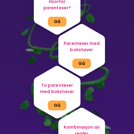
Hvorfor
parenteser?
Bestill privatundervisning
Gå
Inviter en venn
LÆREPLAN
Parenteser med
Velg læreplan
bokstaver
Logg inn
Gå
To parenteser
med bokstaver
Gå
Kombinasjon av
regler