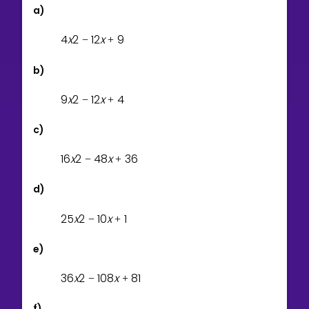
a)
4
x
2
1
2
x
9
−
+
b)
9
x
2
1
2
x
4
−
+
c)
1
6
x
2
4
8
x
3
6
−
+
d)
2
5
x
2
1
0
x
1
−
+
e)
3
6
x
2
1
0
8
x
8
1
−
+
f)