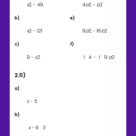
x
2
4
9
4
a
2
b
2
−
−
b)
e)
x
2
1
2
1
9
a
2
1
6
b
2
−
−
c)
f)
9
x
2
1
4
1
9
a
2
−
−
2.11)
a)
x
5
−
b)
x
9
3
−