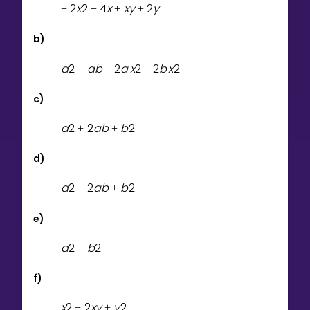
2
x
2
4
x
x
y
2
y
−
−
+
+
b)
a
2
a
b
2
a
x
2
2
b
x
2
−
−
+
c)
a
2
2
a
b
b
2
+
+
d)
a
2
2
a
b
b
2
−
+
e)
a
2
b
2
−
f)
x
2
2
x
y
y
2
+
+