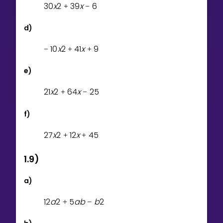
3
0
x
2
3
9
x
6
+
−
d)
1
0
x
2
4
1
x
9
−
+
+
e)
2
1
x
2
6
4
x
2
5
+
−
f)
2
7
x
2
1
2
x
4
5
+
+
1.9)
a)
1
2
a
2
5
a
b
b
2
+
−