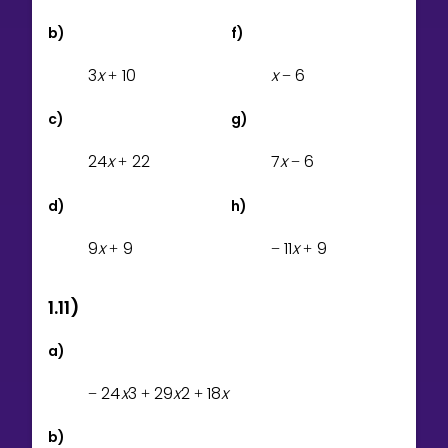
b)
f)
3
x
1
0
x
6
+
−
c)
g)
2
4
x
2
2
7
x
6
+
−
d)
h)
9
x
9
1
1
x
9
+
−
+
1.11)
a)
2
4
x
3
2
9
x
2
1
8
x
−
+
+
b)