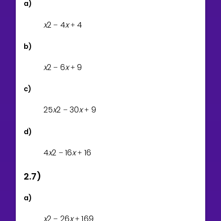
a)
x
2
4
x
4
−
+
b)
x
2
6
x
9
−
+
c)
2
5
x
2
3
0
x
9
−
+
d)
4
x
2
1
6
x
1
6
−
+
2.7)
a)
x
2
2
6
x
1
6
9
−
+