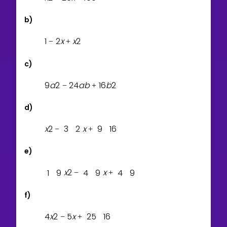
b)
1
2
x
x
2
−
+
c)
9
a
2
2
4
a
b
1
6
b
2
−
+
d)
x
2
3
2
x
9
1
6
−
+
e)
1
9
x
2
4
9
x
4
9
−
+
f)
4
x
2
5
x
2
5
1
6
−
+