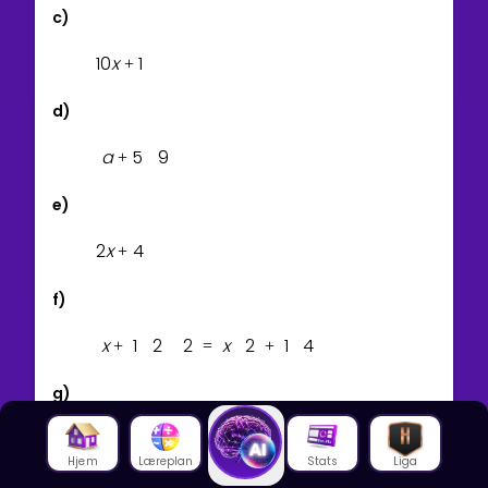
c)
1
0
x
1
+
d)
a
5
9
+
e)
2
x
4
+
f)
x
1
2
2
x
2
1
4
+
=
+
g)
x
2
−
Hjem
Læreplan
Stats
Liga