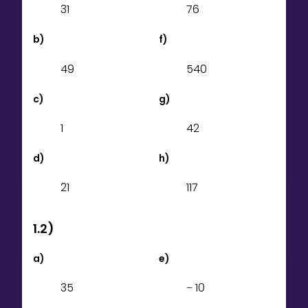
3
1
7
6
Bestill privatundervisning
b)
f)
Inviter en venn
4
9
5
4
0
LÆREPLAN
c)
g)
Velg læreplan
Logg inn
1
4
2
d)
h)
2
1
1
1
7
1.2)
a)
e)
3
5
1
0
−