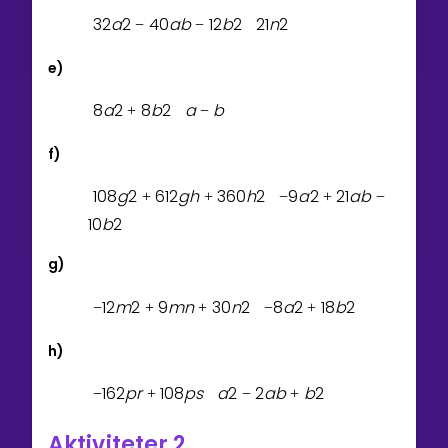
3
2
a
2
4
0
a
b
1
2
b
2
2
1
n
2
−
−
e)
8
a
2
8
b
2
a
b
+
−
f)
1
0
8
g
2
6
1
2
g
h
3
6
0
h
2
9
a
2
2
1
a
b
+
+
−
+
−
1
0
b
2
g)
1
2
m
2
9
m
n
3
0
n
2
8
a
2
1
8
b
2
−
+
+
−
+
h)
1
6
2
p
r
1
0
8
p
s
a
2
2
a
b
b
2
−
+
−
+
Aktiviteter 2