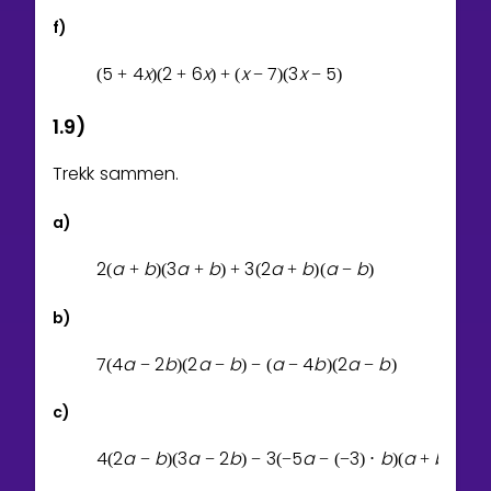
f)
5
4
x
2
6
x
x
7
3
x
5
(
+
)
(
+
)
+
(
−
)
(
−
)
1.9)
Trekk sammen.
a)
2
a
b
3
a
b
3
2
a
b
a
b
(
+
)
(
+
)
+
(
+
)
(
−
)
b)
7
4
a
2
b
2
a
b
a
4
b
2
a
b
(
−
)
(
−
)
−
(
−
)
(
−
)
c)
4
2
a
b
3
a
2
b
3
5
a
3
b
a
b
(
−
)
(
−
)
−
(
−
−
(
−
)
⋅
)
(
+
)