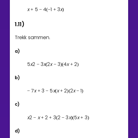
x
5
4
1
3
x
+
−
(
−
+
)
1.11)
Trekk sammen.
a)
5
x
2
3
x
2
x
3
4
x
2
−
(
−
)
(
+
)
b)
7
x
3
5
x
x
2
2
x
1
−
+
−
(
+
)
(
−
)
c)
x
2
x
2
3
2
3
x
5
x
3
−
+
+
(
−
)
(
+
)
d)