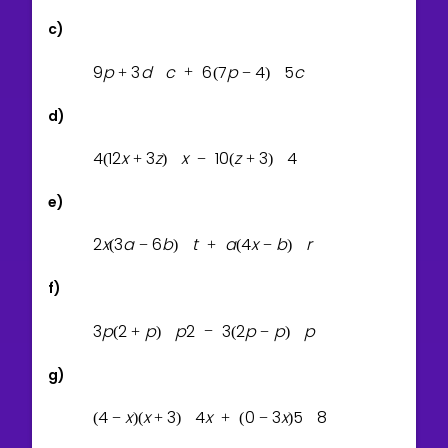
c)
9
p
3
d
c
6
7
p
4
5
c
+
+
(
−
)
d)
4
1
2
x
3
z
x
1
0
z
3
4
(
+
)
−
(
+
)
e)
2
x
3
a
6
b
t
a
4
x
b
r
(
−
)
+
(
−
)
f)
3
p
2
p
p
2
3
2
p
p
p
(
+
)
−
(
−
)
g)
4
x
x
3
4
x
0
3
x
5
8
(
−
)
(
+
)
+
(
−
)