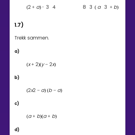
2
a
3
4
8
3
a
3
b
(
+
)
⋅
(
+
)
1.7)
Trekk sammen.
a)
x
2
y
2
x
(
+
)
(
−
)
b)
2
x
2
a
b
a
(
−
)
(
−
)
c)
a
b
a
b
(
+
)
(
+
)
d)