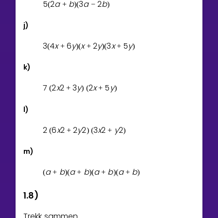
5
2
a
b
3
a
2
b
(
+
)
(
−
)
j)
3
4
x
6
y
x
2
y
3
x
5
y
(
+
)
(
+
)
(
+
)
k)
7
2
x
2
3
y
2
x
5
y
(
+
)
(
+
)
l)
2
6
x
2
2
y
2
3
x
2
y
2
(
+
)
(
+
)
m)
a
b
a
b
a
b
a
b
(
+
)
(
+
)
(
+
)
(
+
)
1.8)
Trekk sammen.