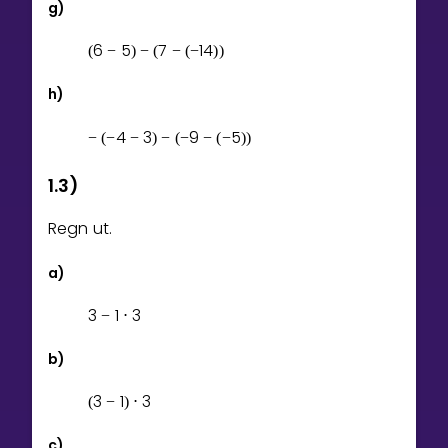
g)
6
5
7
1
4
(
−
)
−
(
−
(
−
)
)
h)
4
3
9
5
−
(
−
−
)
−
(
−
−
(
−
)
)
1.3)
Regn ut.
a)
3
1
3
−
⋅
b)
3
1
3
(
−
)
⋅
c)