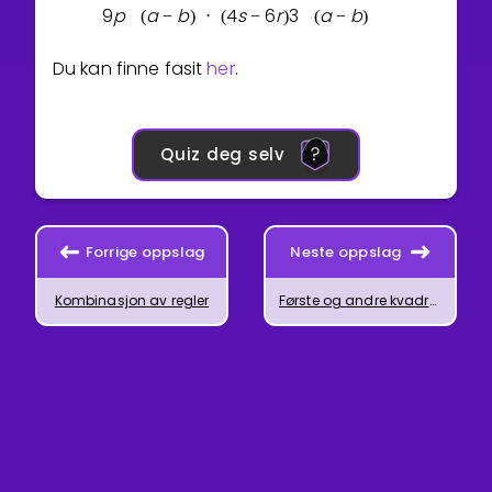
9
p
a
b
4
s
6
r
3
a
b
(
−
)
⋅
(
−
)
(
−
)
Du kan finne fasit
her
.
Quiz deg selv
Forrige oppslag
Neste oppslag
Kombinasjon av regler
Første og andre kvadratsetning