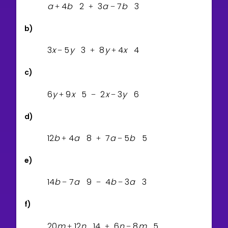
a
4
b
2
3
a
7
b
3
+
+
−
b)
3
x
5
y
3
8
y
4
x
4
−
+
+
c)
6
y
9
x
5
2
x
3
y
6
+
−
−
d)
1
2
b
4
a
8
7
a
5
b
5
+
+
−
e)
1
4
b
7
a
9
4
b
3
a
3
−
−
−
f)
2
0
m
1
2
n
1
4
6
n
8
m
5
+
+
−