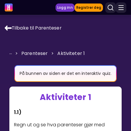
Logg inn
Registrer deg
Tilbake til Parenteser
LÆRINGSVERKTØY
Læreplan
...
>
Parenteser
>
Aktiviteter 1
Privatundervisning
Vis mer
På bunnen av siden er det en interaktiv quiz.
SPILL
Aktiviteter 1
Gangetabellen
1.1)
Junior Matte
Regn ut og se hva parenteser gjør med
Vis mer