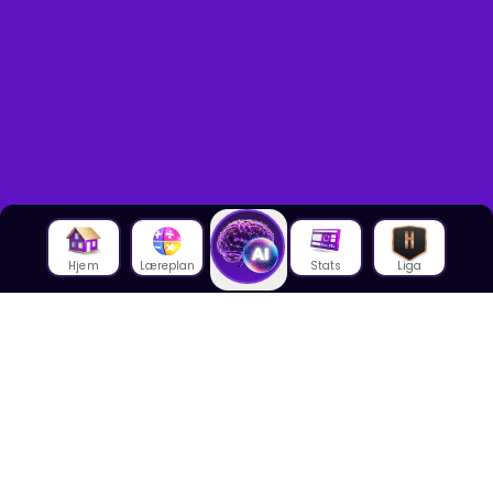
Hjem
Læreplan
Stats
Liga
Om oss
Om House of Math
Om ansatte
Karriere