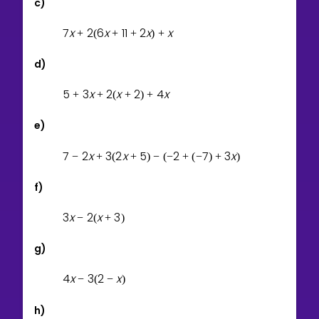
c)
7
x
2
6
x
1
1
2
x
x
+
(
+
+
)
+
d)
5
3
x
2
x
2
4
x
+
+
(
+
)
+
e)
7
2
x
3
2
x
5
2
7
3
x
−
+
(
+
)
−
(
−
+
(
−
)
+
)
f)
3
x
2
x
3
−
(
+
)
g)
4
x
3
2
x
−
(
−
)
h)