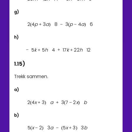
g)
2
4
p
3
a
8
3
p
4
a
6
(
+
)
−
(
−
)
h)
5
k
5
h
4
1
7
k
2
2
h
1
2
−
+
+
+
1.15)
Trekk sammen.
a)
2
4
x
3
a
3
7
2
x
b
(
+
)
+
(
−
)
b)
5
x
2
3
a
5
x
3
3
b
(
−
)
−
(
+
)