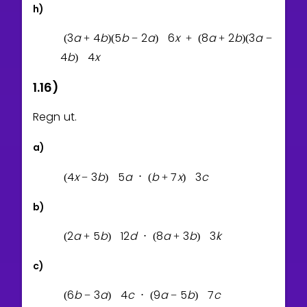
h)
3
a
4
b
5
b
2
a
6
x
8
a
2
b
3
a
(
+
)
(
−
)
+
(
+
)
(
−
4
b
4
x
)
1.16)
Regn ut.
a)
4
x
3
b
5
a
b
7
x
3
c
(
−
)
⋅
(
+
)
b)
2
a
5
b
1
2
d
8
a
3
b
3
k
(
+
)
⋅
(
+
)
c)
6
b
3
a
4
c
9
a
5
b
7
c
(
−
)
⋅
(
−
)