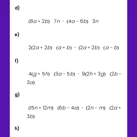
d)
8
a
2
b
7
n
4
a
6
b
3
n
(
+
)
⋅
(
−
)
e)
2
2
a
2
b
a
b
2
a
2
b
a
b
(
+
)
(
+
)
⋅
(
+
)
(
−
)
f)
4
g
5
h
3
a
5
b
9
2
h
3
g
2
b
(
+
)
(
−
)
⋅
(
+
)
(
−
3
a
)
g)
1
5
n
1
2
m
6
b
4
a
2
n
m
2
a
(
+
)
(
−
)
⋅
(
−
)
(
+
3
b
)
h)