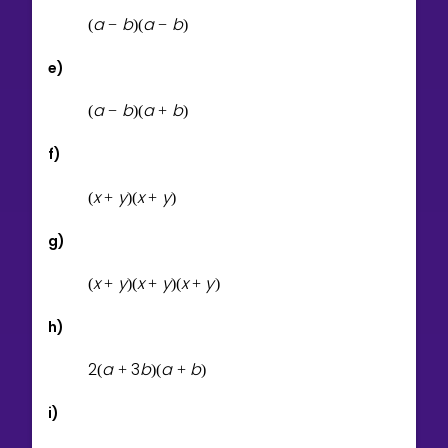
a
b
a
b
(
−
)
(
−
)
e)
a
b
a
b
(
−
)
(
+
)
f)
x
y
x
y
(
+
)
(
+
)
g)
x
y
x
y
x
y
(
+
)
(
+
)
(
+
)
h)
2
a
3
b
a
b
(
+
)
(
+
)
i)