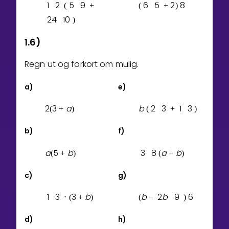
1
2
5
9
6
5
2
8
(
+
(
+
)
2
4
1
0
)
1.6)
Regn ut og forkort om mulig.
a)
e)
2
3
a
b
2
3
1
3
(
+
)
(
+
)
b)
f)
a
5
b
3
8
a
b
(
+
)
(
+
)
c)
g)
1
3
3
b
b
2
b
9
6
⋅
(
+
)
(
−
)
d)
h)