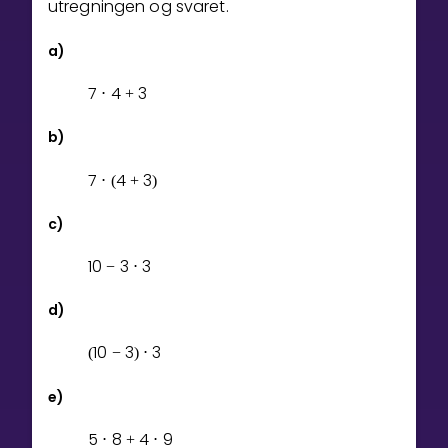
utregningen og svaret.
Bestill privatundervisning
a)
Inviter en venn
7
4
3
⋅
+
LÆREPLAN
b)
Velg læreplan
7
4
3
⋅
(
+
)
Logg inn
c)
1
0
3
3
−
⋅
d)
1
0
3
3
(
−
)
⋅
e)
5
8
4
9
⋅
+
⋅