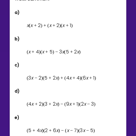
a)
x
x
2
x
2
x
1
(
+
)
+
(
+
)
(
+
)
b)
x
4
x
5
3
x
5
2
x
(
+
)
(
+
)
−
(
+
)
c)
3
x
2
5
2
x
4
x
4
6
x
1
(
−
)
(
+
)
+
(
+
)
(
+
)
d)
4
x
2
3
2
x
9
x
1
2
x
3
(
+
)
(
+
)
−
(
+
)
(
−
)
e)
5
4
x
2
6
x
x
7
3
x
5
(
+
)
(
+
)
−
(
−
)
(
−
)