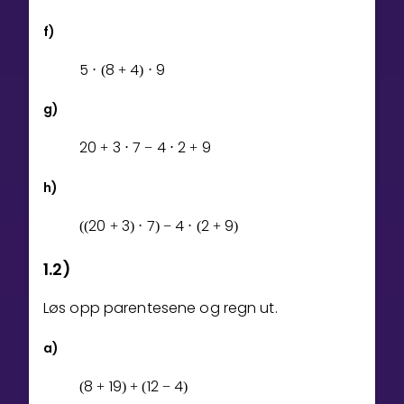
f)
5
8
4
9
⋅
(
+
)
⋅
g)
2
0
3
7
4
2
9
+
⋅
−
⋅
+
h)
2
0
3
7
4
2
9
(
(
+
)
⋅
)
−
⋅
(
+
)
1.2)
Løs opp parentesene og regn ut.
a)
8
1
9
1
2
4
(
+
)
+
(
−
)