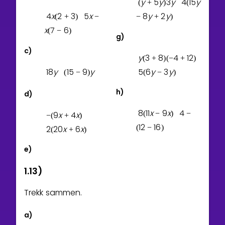
y
5
y
3
y
4
1
5
y
(
+
)
(
4
x
2
3
5
x
8
y
2
y
(
+
)
−
−
+
)
x
7
6
(
−
)
g)
c)
y
3
8
4
1
2
(
+
)
(
−
+
)
1
8
y
1
5
9
y
5
6
y
3
y
(
−
)
(
−
)
h)
d)
8
1
1
x
9
x
4
(
−
)
−
9
x
4
x
−
(
+
)
1
2
1
6
(
−
)
2
2
0
x
6
x
(
+
)
e)
1.13)
Trekk sammen.
a)