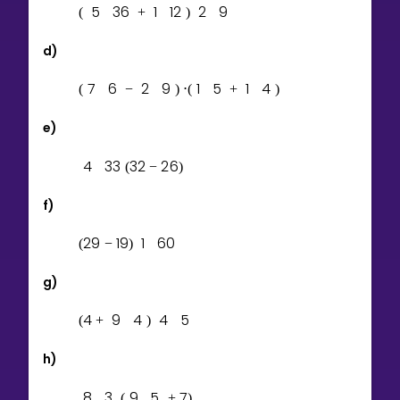
5
3
6
1
1
2
2
9
(
+
)
d)
7
6
2
9
1
5
1
4
(
−
)
⋅
(
+
)
e)
4
3
3
3
2
2
6
(
−
)
f)
2
9
1
9
1
6
0
(
−
)
g)
4
9
4
4
5
(
+
)
h)
8
3
9
5
7
(
+
)