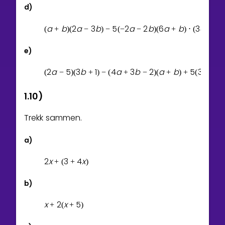
d)
a
b
2
a
3
b
5
2
a
2
b
6
a
b
3
a
4
(
+
)
(
−
)
−
(
−
−
)
(
+
)
⋅
(
−
e)
2
a
5
3
b
1
4
a
3
b
2
a
b
5
3
a
b
(
−
)
(
+
)
−
(
+
−
)
(
+
)
+
(
+
)
1.10)
Trekk sammen.
a)
2
x
3
4
x
+
(
+
)
b)
x
2
x
5
+
(
+
)