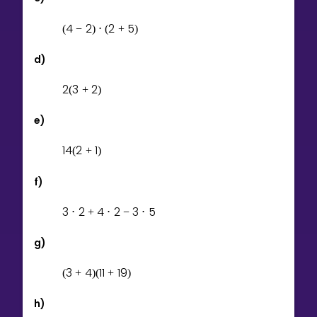
4
2
2
5
(
−
)
⋅
(
+
)
d)
2
3
2
(
+
)
e)
1
4
2
1
(
+
)
f)
3
2
4
2
3
5
⋅
+
⋅
−
⋅
g)
3
4
1
1
1
9
(
+
)
(
+
)
h)