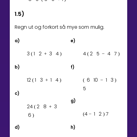
1.5)
Regn ut og forkort så mye som mulig.
a)
e)
3
1
2
3
4
4
2
5
4
7
(
+
)
(
−
)
b)
f)
1
2
1
3
1
4
6
1
0
1
3
(
+
)
(
−
)
5
c)
g)
2
4
2
8
3
(
+
4
1
2
7
(
−
)
6
)
d)
h)