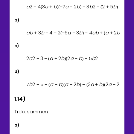
a
2
4
3
a
b
7
a
2
b
3
b
2
2
5
b
+
(
+
)
(
−
+
)
+
−
(
+
)
b)
a
b
3
b
4
2
6
a
3
b
4
a
b
a
2
b
3
a
+
−
+
(
−
−
)
−
+
(
+
)
(
−
c)
2
a
2
3
a
2
b
2
a
b
5
b
2
+
−
(
+
)
(
−
)
+
d)
7
b
2
5
a
b
a
2
b
3
a
b
2
a
2
b
7
+
−
(
+
)
(
+
)
−
(
+
)
(
−
)
+
(
1.14)
Trekk sammen.
a)