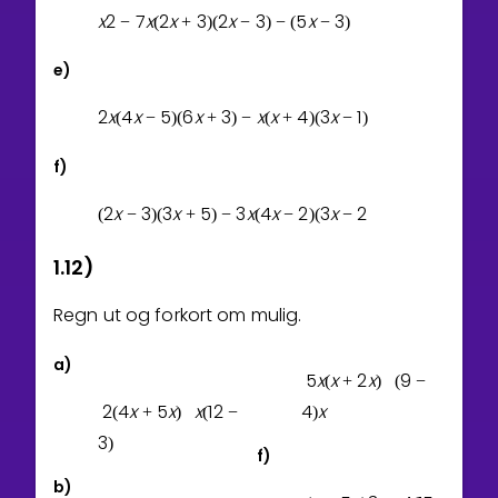
x
2
7
x
2
x
3
2
x
3
5
x
3
−
(
+
)
(
−
)
−
(
−
)
e)
2
x
4
x
5
6
x
3
x
x
4
3
x
1
(
−
)
(
+
)
−
(
+
)
(
−
)
f)
2
x
3
3
x
5
3
x
4
x
2
3
x
2
(
−
)
(
+
)
−
(
−
)
(
−
1.12)
Regn ut og forkort om mulig.
a)
5
x
x
2
x
9
(
+
)
(
−
2
4
x
5
x
x
1
2
4
x
(
+
)
(
−
)
3
)
f)
b)