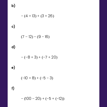
b)
4
1
3
3
2
6
−
(
+
)
+
(
+
)
c)
7
1
2
9
1
6
(
−
)
−
(
−
)
d)
8
3
7
2
0
−
(
−
+
)
+
(
−
+
)
e)
1
0
8
5
3
(
−
+
)
+
(
−
−
)
f)
1
0
0
2
0
5
1
2
−
(
−
)
+
(
−
+
(
−
)
)