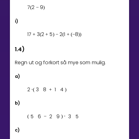
7
2
9
(
−
)
i)
1
7
3
2
5
2
1
8
+
(
+
)
−
(
+
(
−
)
)
1.4)
Regn ut og forkort så mye som mulig.
a)
2
3
8
1
4
⋅
(
+
)
b)
5
6
2
9
3
5
(
−
)
⋅
c)