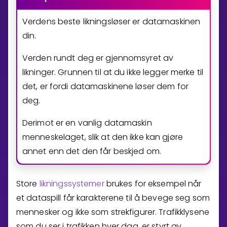
Verdens beste likningsløser er datamaskinen
din.
Verden rundt deg er gjennomsyret av
likninger. Grunnen til at du ikke legger merke til
det, er fordi datamaskinene løser dem for
deg.
Derimot er en vanlig datamaskin
menneskelaget, slik at den ikke kan gjøre
annet enn det den får beskjed om.
Store
likningssystemer
brukes for eksempel når
et dataspill får karakterene til å bevege seg som
mennesker og ikke som strekfigurer. Trafikklysene
som du ser i trafikken hver dag, er styrt av