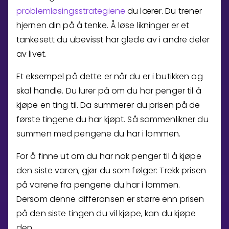
problemløsingsstrategiene
du lærer. Du trener
Bestill privatundervisning
hjernen din på å tenke. Å løse likninger er et
tankesett du ubevisst har glede av i andre deler
Inviter en venn
av livet.
LÆREPLAN
Et eksempel på dette er når du er i butikken og
Velg læreplan
skal handle. Du lurer på om du har penger til å
Logg inn
kjøpe en ting til. Da summerer du prisen på de
første tingene du har kjøpt. Så sammenlikner du
summen med pengene du har i lommen.
For å finne ut om du har nok penger til å kjøpe
den siste varen, gjør du som følger: Trekk prisen
på varene fra pengene du har i lommen.
Dersom denne differansen er større enn prisen
på den siste tingen du vil kjøpe, kan du kjøpe
den.