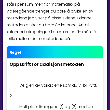
står i pensum, men for matematikk på
Bestill privatundervisning
videregående trenger du bare å bruke en av
metodene jeg viser på disse sidene. I denne
Inviter en venn
metoden bruker du bare én kolonne. Antall
LÆREPLAN
kolonner i utregningen kan være en fin måte å
Velg læreplan
skille mellom de to metodene på.
Logg inn
Regel
Oppskrift
for
addisjonsmetoden
1.
Velg en av variablene som du vil bli kvitt.
2.
Multipliser likningene (1) og (2) med de