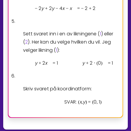
2
y
2
y
4
x
x
2
2
0
y
−
+
−
−
=
−
+
−
5.
Sett svaret inn i en av likningene (
1
) eller
(
2
). Her kan du velge hvilken du vil. Jeg
velger likning (
1
):
y
2
x
1
y
2
0
1
+
=
+
⋅
(
)
=
6.
Skriv svaret på koordinatform:
SVAR:
x
y
0
1
(
,
)
=
(
,
)