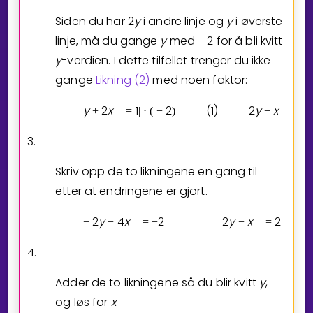
Siden du har
2
y
i andre linje og
y
i øverste
linje, må du gange
y
med
2
for å bli kvitt
−
y
-verdien. I dette tilfellet trenger du ikke
gange
Likning (2)
med noen faktor:
y
2
x
1
2
(
1
)
2
y
x
2
+
=
|
⋅
(
−
)
−
=
3.
Skriv opp de to likningene en gang til
etter at endringene er gjort.
2
y
4
x
2
2
y
x
2
−
−
=
−
−
=
4.
Adder de to likningene så du blir kvitt
y
,
og løs for
x
: