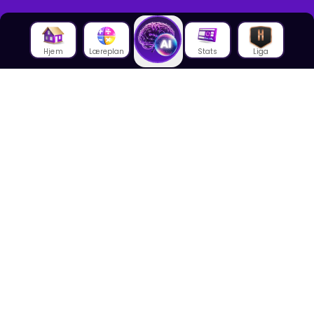
Hjem
Læreplan
Stats
Liga
Om oss
Om House of Math
Om ansatte
Karriere
Media
Foredrag