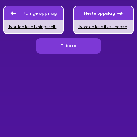
Forrige oppslag
Neste oppslag
Hvordan løse likningssett med innsettingsmetoden
Hvordan løse ikke-lineære likningssett
Tilbake