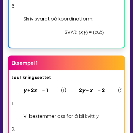
6.
Skriv svaret på koordinatform:
SVAR:
x
y
a
b
(
,
)
=
(
,
)
Eksempel 1
Løs likningssettet
y
2
x
1
(1)
2
y
x
2
(2)
+
=
−
=
1.
Vi bestemmer oss for å bli kvitt
y
.
2.