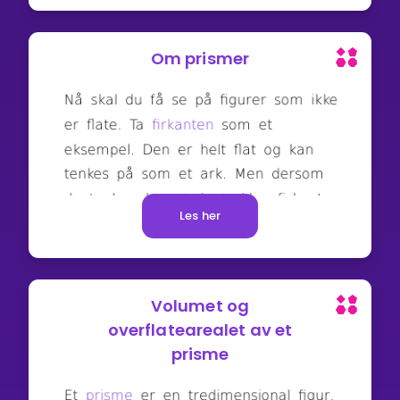
Om prismer
Les her
Volumet og
overflatearealet av et
prisme