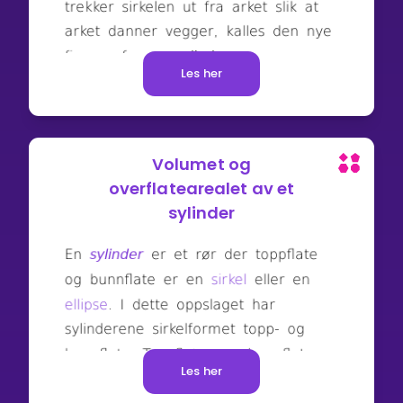
Les her
Volumet og
overflatearealet av et
sylinder
Les her