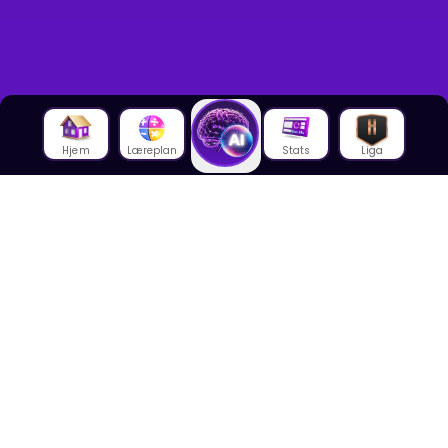
Hjem
Læreplan
Stats
Liga
Om oss
Om House of Math
Om ansatte
Karriere