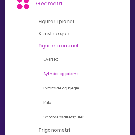
Geometri
Bestill privatundervisning
Figurer i planet
Inviter en venn
Konstruksjon
LÆREPLAN
Figurer i rommet
Velg læreplan
Logg inn
Oversikt
Sylinder og prisme
Pyramide og kjegle
Kule
Sammensatte figurer
Trigonometri