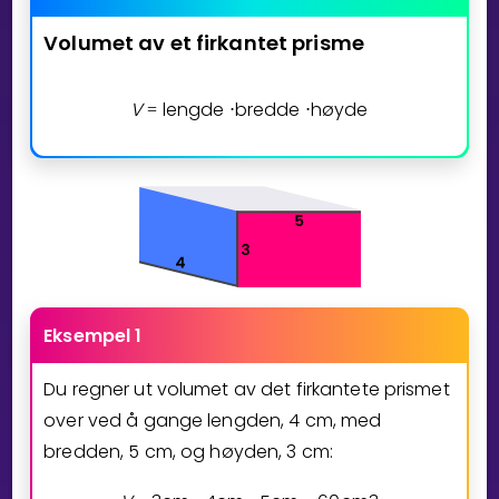
Volumet
av
et
firkantet
prisme
V
lengde
bredde
høyde
=
⋅
⋅
Eksempel 1
Du regner ut volumet av det firkantete prismet
over ved å gange lengden,
4
cm, med
bredden,
5
cm, og høyden,
3
cm: