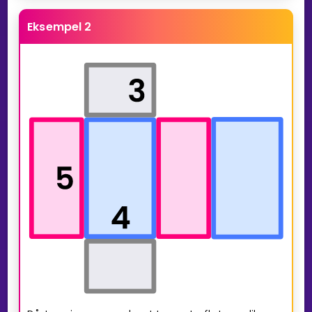
Eksempel 2