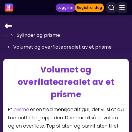
Logg inn
Registrer deg
...
>
Sylinder og prisme
LÆRINGSVERKTØY
>
Volumet og overflatearealet av et prisme
Læreplan
Privatundervisning
Volumet og
Vis mer
overflatearealet av et
SPILL
prisme
Gangetabellen
Et
prisme
er en tredimensjonal figur, det vil si at du
Junior Matte
kan putte ting oppi den. Den har altså et volum
Vis mer
og en overflate. Toppflaten og bunnflaten til et