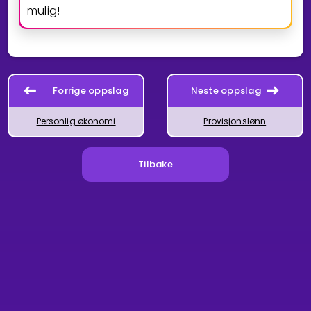
mulig!
Forrige oppslag
Neste oppslag
Personlig økonomi
Provisjonslønn
Tilbake