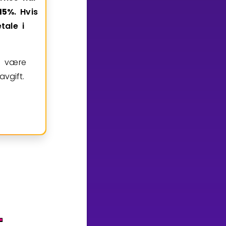
1
5
%
.
Hvis
tale
i
en være
avgift.