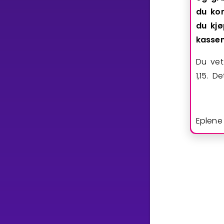
du
ko
du
kjø
kasse
Du vet
1
,
1
5
. De
Eplene