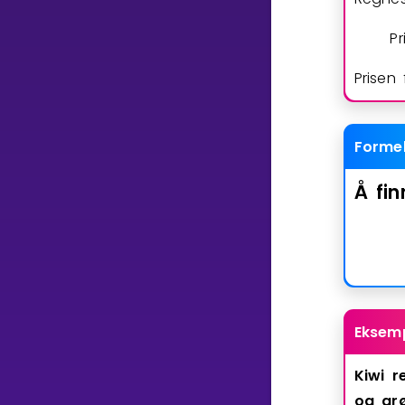
Pr
Prisen
Forme
Å
fin
Eksem
Kiwi
r
og
grø