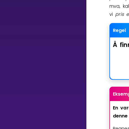
Vis mer
mva, kal
vi
pris
e
Regel
Å
fin
LÆREPLAN
Velg læreplan
Logg inn
Eksemp
En
var
denne
Regnest