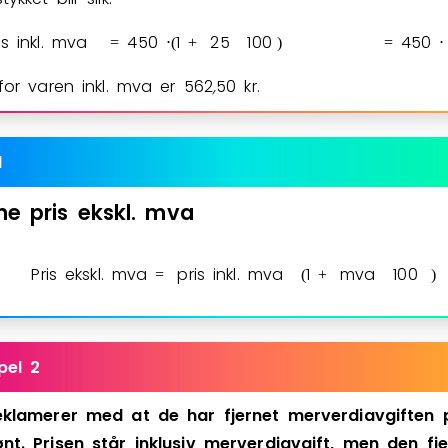
is inkl. mva
4
5
0
1
2
5
1
0
0
4
5
0
=
⋅
(
+
)
=
⋅
 for varen inkl. mva er
5
6
2
,
5
0
kr.
l
ne
pris
ekskl.
mva
Pris ekskl. mva
pris inkl. mva
1
mva
1
0
0
=
(
+
)
pel 2
eklamerer
med
at
de
har
fjernet
merverdiavgiften
nt.
Prisen
står
inklusiv
merverdiavgift,
men
den
fj