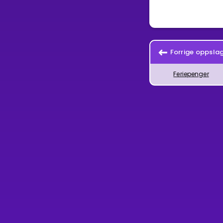
Forrige oppsla
Feriepenger