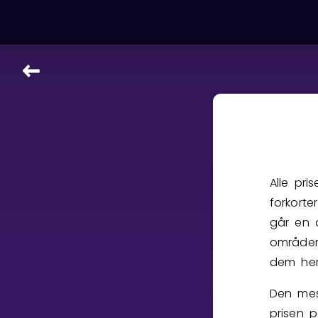
LÆRINGSVERKTØY
Læreplan
Alle mattetemaer
Privatundervisning
Direkte 1-til-1 hjelp
Alle pri
Vis mer
forkorte
går en d
SPILL
områder
Gangetabellen
dem her
Den mes
Junior Matte
prisen p