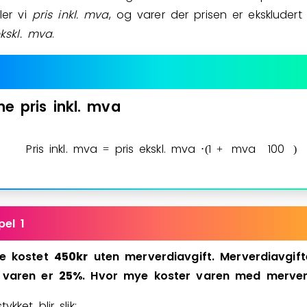
ler vi
pris inkl.
mva
, og varer der prisen er ekskludert
kskl.
mva
.
Bestill privatundervisning
Inviter en venn
ne
pris
inkl.
mva
Pris inkl. mva
pris ekskl. mva
1
mva
1
0
0
=
⋅
(
+
)
el 1
e
kostet
4
5
0
kr
uten
merverdiavgift.
Merverdiavgift
varen
er
2
5
%
.
Hvor
mye
koster
varen
med
merver
ykket blir slik: