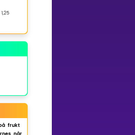
1
,
2
5
5
6
2
,
5
kr
=
på
frukt
ernes
når