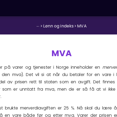
...
>
Lønn og indeks
>
MVA
MVA
ser på varer og tjenester i Norge inneholder en
merver
r den mva). Det vil si at når du betaler for en vare i 
el av prisen rett til staten som en avgift. Det finne
 som er unntatt fra mva, men de er så få at vi ikke
.
t brukte merverdiavgiften er
2
5
%. Nå skal du lære å
å en vare både før og etter mva. Varer der prisen er