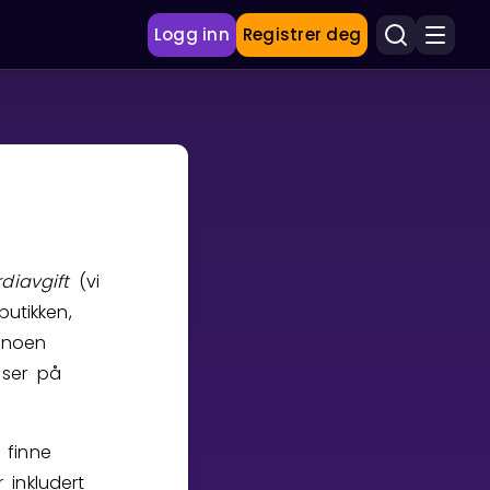
Logg inn
Registrer deg
diavgift
(vi
butikken,
s noen
 ser på
 finne
 inkludert