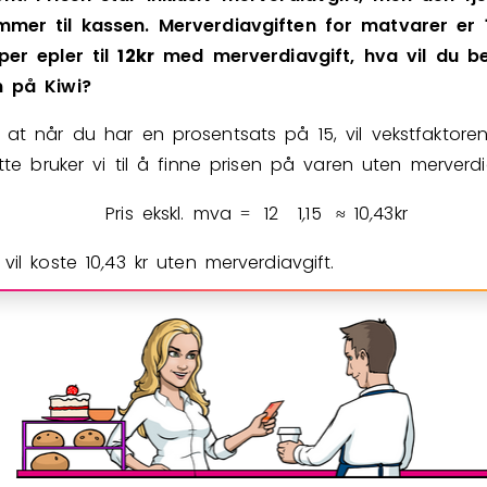
mmer
til
kassen.
Merverdiavgiften
for
matvarer
er
per
epler
til
1
2
kr
med
merverdiavgift,
hva
vil
du
be
n
på
Kiwi?
 at når du har en prosentsats på
1
5
, vil vekstfaktor
tte bruker vi til å finne prisen på varen uten merverdi
Pris ekskl. mva
1
2
1
,
1
5
1
0
,
4
3
kr
=
≈
 vil koste
1
0
,
4
3
kr uten merverdiavgift.