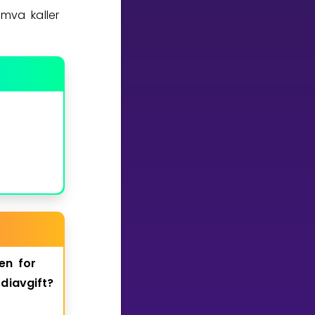
 mva kaller
en
for
diavgift?