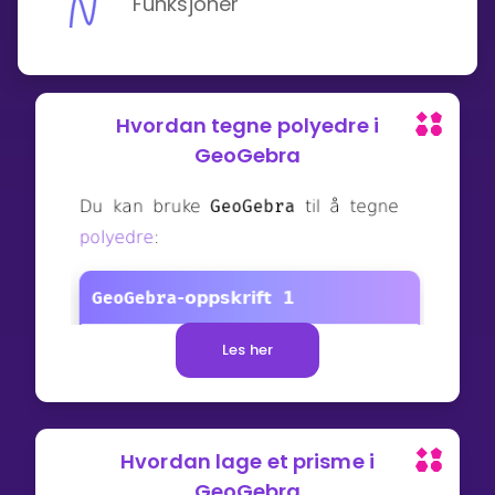
Funksjoner
Hvordan tegne polyedre i
GeoGebra
Les her
Hvordan lage et prisme i
GeoGebra