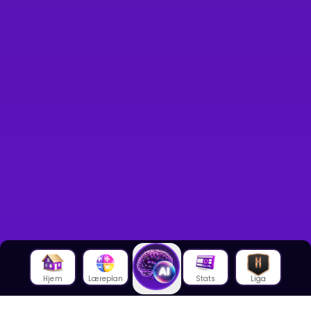
Hjem
Læreplan
Stats
Liga