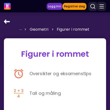
Logg inn
Registrer deg
...
>
Geometri
>
Figurer i rommet
LÆRINGSVERKTØY
Læreplan
Figurer i rommet
Privatundervisning
Vis mer
SPILL
Oversikter og eksamenstips
Gangetabellen
Tall og måling
Junior Matte
Vis mer