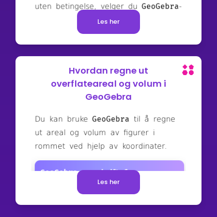
Les her
Hvordan regne ut
overflateareal og volum i
GeoGebra
Les her