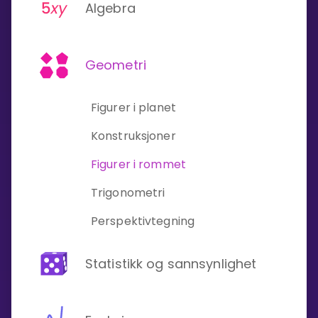
Algebra
Bestill privatundervisning
Geometri
Inviter en venn
LÆREPLAN
Figurer i planet
Velg læreplan
Logg inn
Konstruksjoner
Figurer i rommet
Trigonometri
Perspektivtegning
Statistikk og sannsynlighet