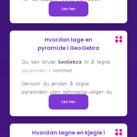
Les her
Hvordan lage en
pyramide i GeoGebra
Les her
Hvordan tegne en kjegle i