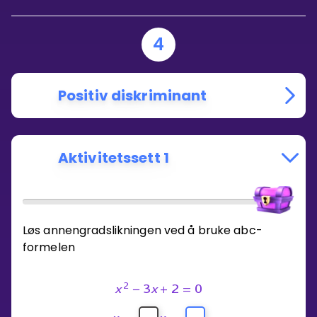
4
Positiv diskriminant
Aktivitetssett 1
Løs annengradslikningen ved å bruke abc-
formelen
2
x
−
3
x
+
2
=
0