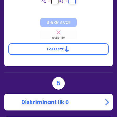
x
=
x
=
1
2
Sjekk svar
Nullstille
Fortsett
5
Diskriminant lik 0