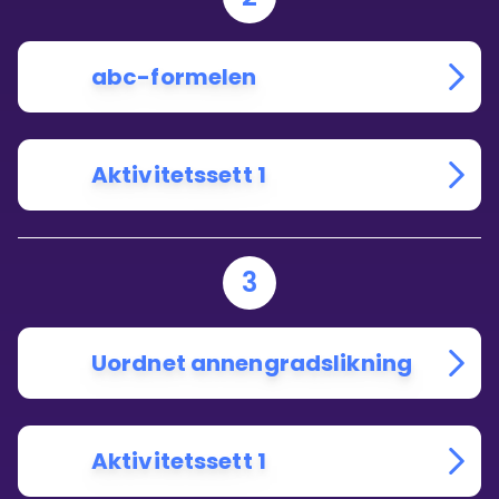
abc-formelen
Aktivitetssett 1
3
Uordnet annengradslikning
Aktivitetssett 1