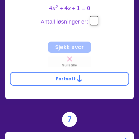
2
4
x
+
4
x
+
1
=
0
Antall løsninger er:
Sjekk svar
Nullstille
Fortsett
7