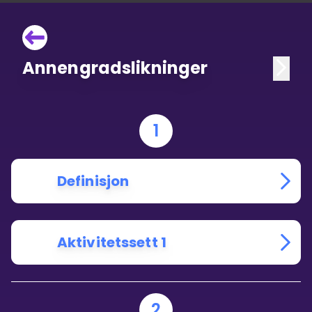
Annengradslikninger
1
Definisjon
Aktivitetssett 1
2