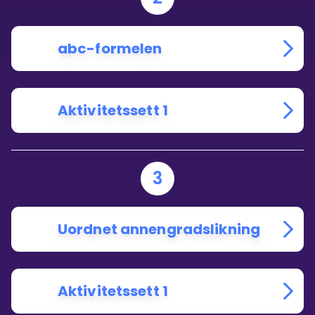
abc-formelen
Aktivitetssett 1
3
Uordnet annengradslikning
Aktivitetssett 1