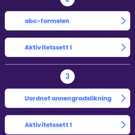
abc-formelen
Aktivitetssett 1
3
Uordnet annengradslikning
Aktivitetssett 1