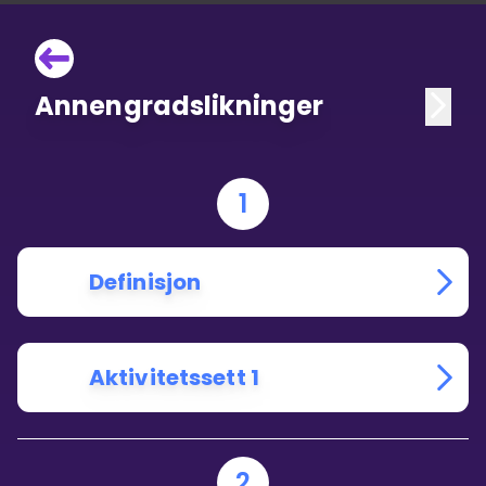
Annengradslikninger
1
Definisjon
Aktivitetssett 1
2