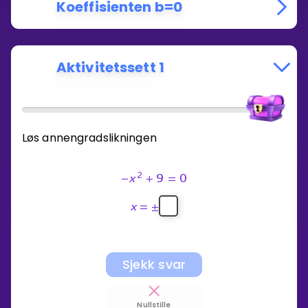
Koeffisienten b=0
Aktivitetssett 1
Løs annengradslikningen
2
−
x
+
9
=
0
x
=
±
Sjekk svar
Nullstille