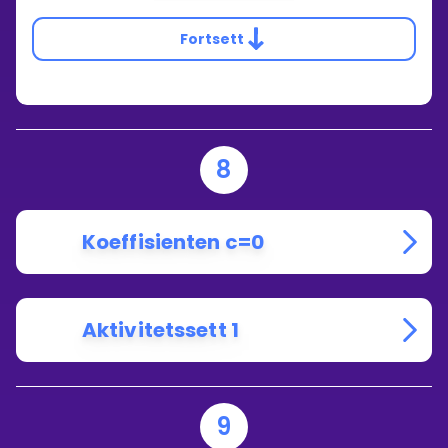
Fortsett
8
Koeffisienten c=0
Aktivitetssett 1
9