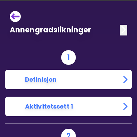
Annengradslikninger
1
Definisjon
Aktivitetssett 1
2