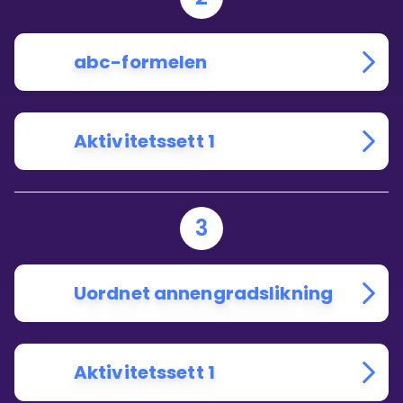
abc-formelen
Aktivitetssett 1
3
Uordnet annengradslikning
Aktivitetssett 1