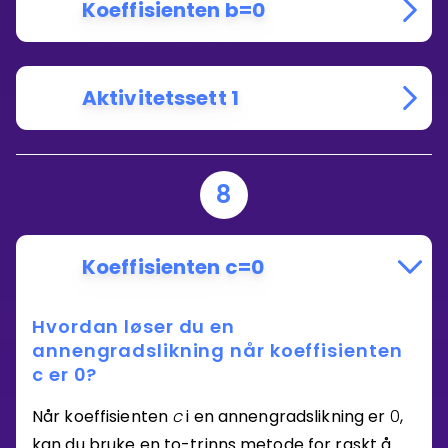
Koeffisienten b=0
Aktivitetssett 1
8
Koeffisienten c=0
Hvordan løser du en
annengradslikning når koeffisienten
c er 0?
Når koeffisienten
c
i en annengradslikning er
0
,
kan du bruke en to-trinns metode for raskt å