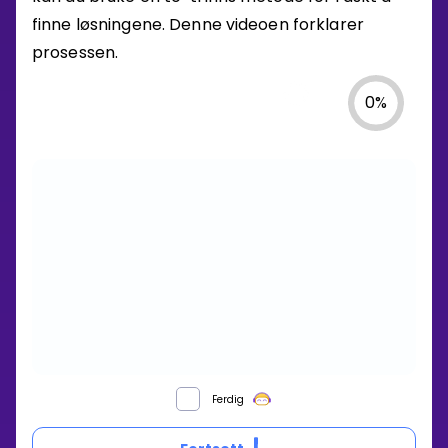
finne løsningene. Denne videoen forklarer
prosessen.
0
%
HVORDAN
Ferdig
LØSER
DU