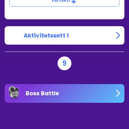
Fortsett
EN
ANNENGRADSLIKNING
NÅR
KOEFFISIENTEN
C
ER
0?
Aktivitetssett 1
9
Boss Battle