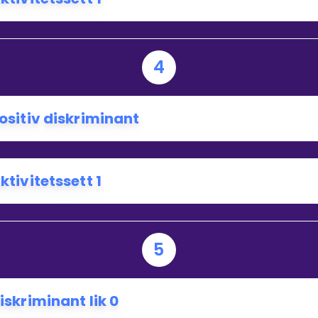
4
ositiv diskriminant
ktivitetssett 1
5
iskriminant lik 0