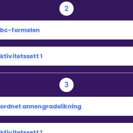
2
Bestill privatundervisning
bc-formelen
Inviter en venn
ktivitetssett 1
3
ordnet annengradslikning
ktivitetssett 1