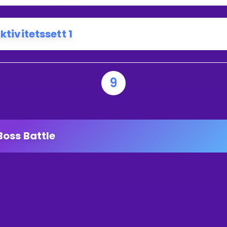
ktivitetssett 1
9
Boss Battle