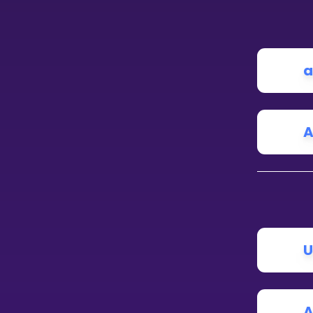
Vis mer
a
LÆREPLAN
Velg læreplan
A
Logg inn
U
A