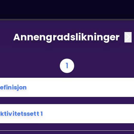
Annengradslikninger
1
efinisjon
ktivitetssett 1