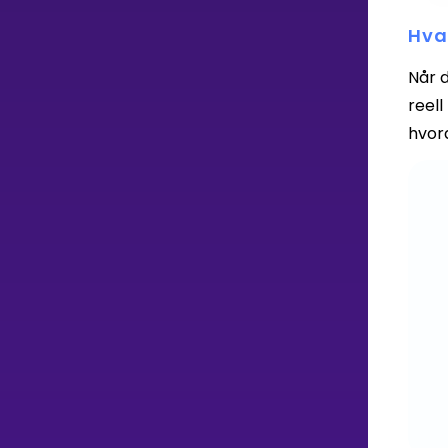
Hva
Når 
reell
hvor