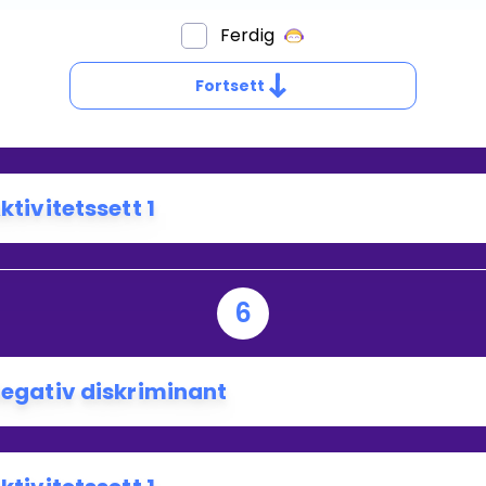
Ferdig
VA
KJER
Fortsett
ÅR
ISKRIMINANTEN
R
ktivitetssett 1
6
egativ diskriminant