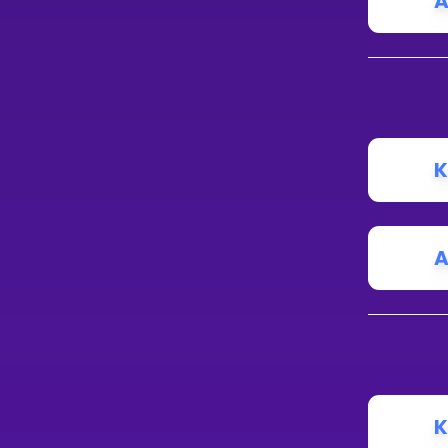
A
K
A
K