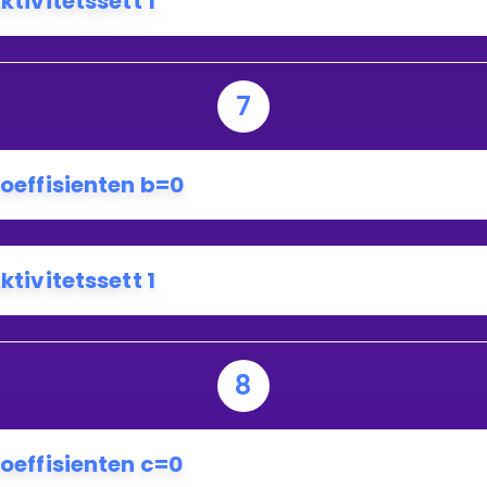
ktivitetssett 1
7
oeffisienten b=0
ktivitetssett 1
8
oeffisienten c=0