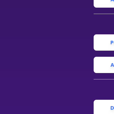
P
A
D