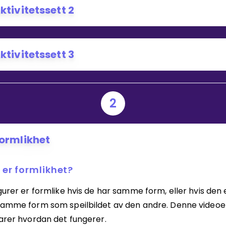
ktivitetssett 2
Bestill privatundervisning
ktivitetssett 3
Inviter en venn
2
ormlikhet
 er formlikhet?
gurer er formlike hvis de har samme form, eller hvis den
samme form som speilbildet av den andre. Denne video
larer hvordan det fungerer.