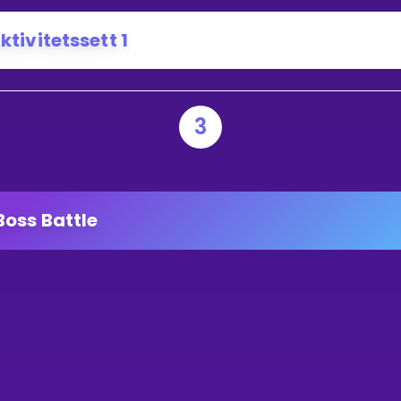
ktivitetssett 1
3
Boss Battle