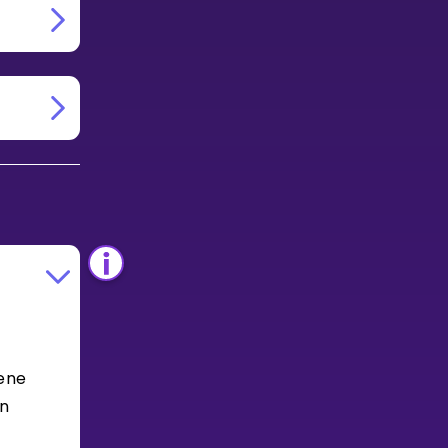
 ene
en