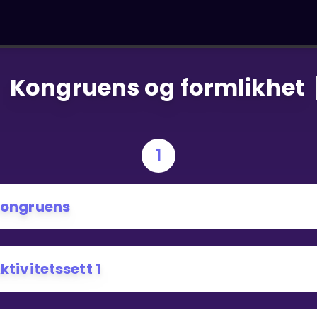
Kongruens og formlikhet
1
ongruens
ktivitetssett 1