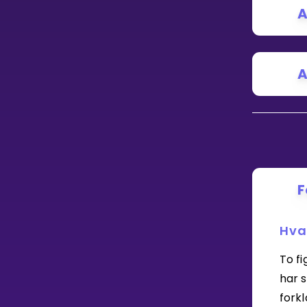
Vis mer
A
A
LÆREPLAN
Velg læreplan
Logg inn
F
Hva
To fi
har 
fork