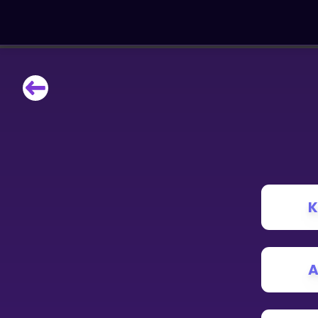
LÆRINGSVERKTØY
Læreplan
Alle mattetemaer
Privatundervisning
Direkte 1-til-1 hjelp
Vis mer
K
SPILL
Gangetabellen
A
Junior Matte