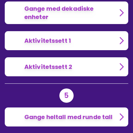
Gange med dekadiske
enheter
Aktivitetssett 1
Aktivitetssett 2
5
Gange heltall med runde tall