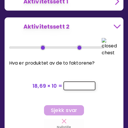
Aktivitetssett 1
Aktivitetssett 2
Hva er produktet av de to faktorene?
18,69
×
10
=
Sjekk svar
Nullstille