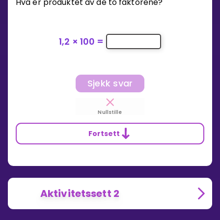
Hva er produktet av de to faktorene?
1,2
×
100
=
Sjekk svar
Nullstille
Fortsett
Aktivitetssett 2