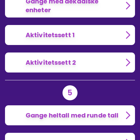
Gange med dekadiske
enheter
Aktivitetssett 1
Aktivitetssett 2
5
Gange heltall med runde tall