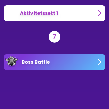
Aktivitetssett 1
7
Boss Battle