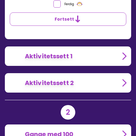
MED
Ferdig
10
Fortsett
Aktivitetssett 1
Aktivitetssett 2
2
Gange med 100