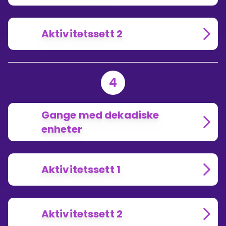
Aktivitetssett 2
4
Gange med dekadiske
enheter
Aktivitetssett 1
Aktivitetssett 2