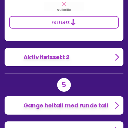
Nullstille
Fortsett
Aktivitetssett 2
5
Gange heltall med runde tall