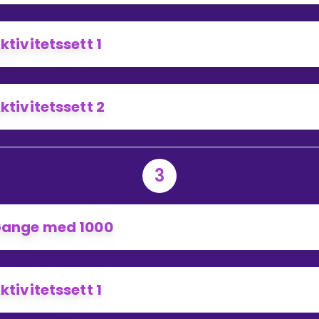
ktivitetssett 1
ktivitetssett 2
3
ange med 1000
ktivitetssett 1