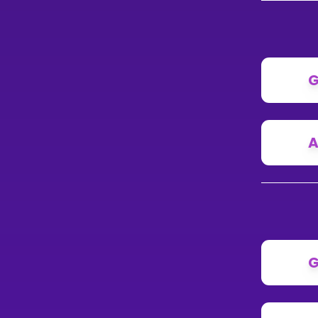
G
A
G