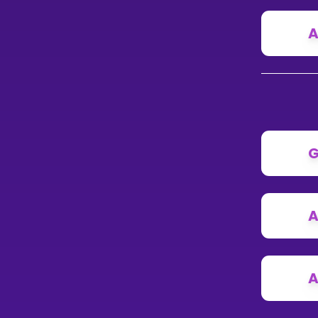
A
G
A
A