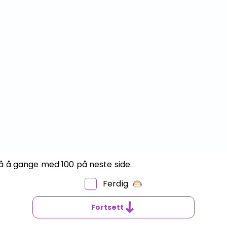
å å gange med 100 på neste side.
VORDAN
ANGE
Ferdig
ED
Fortsett
0