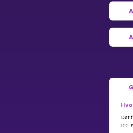
Vis mer
A
A
LÆREPLAN
Velg læreplan
Logg inn
G
Hvo
Det 
100.