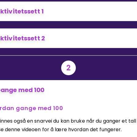
ktivitetssett 1
Bestill privatundervisning
ktivitetssett 2
Inviter en venn
2
ange med 100
rdan gange med 100
finnes også en snarvei du kan bruke når du ganger et tal
 Se denne videoen for å lære hvordan det fungerer.