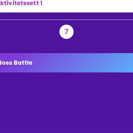
ktivitetssett 1
7
Boss Battle