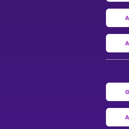
A
A
G
A