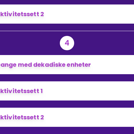
ktivitetssett 2
4
ange med dekadiske enheter
ktivitetssett 1
ktivitetssett 2