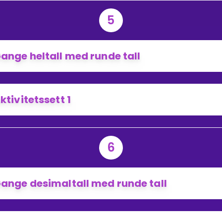
5
ange heltall med runde tall
ktivitetssett 1
6
ange desimaltall med runde tall