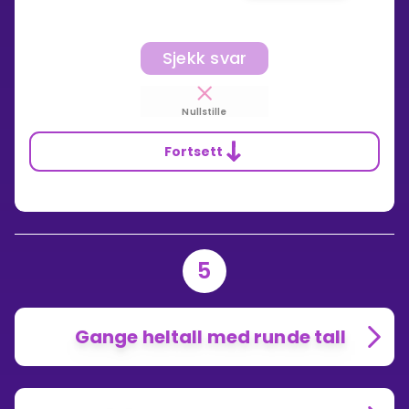
Sjekk svar
Nullstille
Fortsett
5
Gange heltall med runde tall