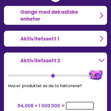
Gange med dekadiske
enheter
Aktivitetssett 1
Aktivitetssett 2
Hva er produktet av de to faktorene?
54,006
×
1 000 000
=