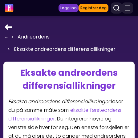
Logg inn
Registrer deg
...
>
Andreordens
LÆRINGSVERKTØY
>
Eksakte andreordens differensiallikninger
Læreplan
Privatundervisning
Eksakte andreordens
Vis mer
differensiallikninger
SPILL
Eksakte andreordens differensiallikninger
løser
Gangetabellen
du på samme måte som
eksakte førsteordens
differensiallikninger
. Du integrerer høyre og
Junior Matte
venstre side hver for seg. Den eneste forskjellen er
Vis mer
at du må gjøre det to ganger med andreordens