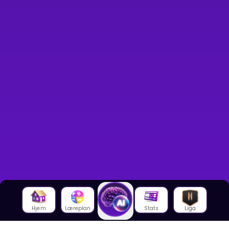
Hjem
Læreplan
Stats
Liga