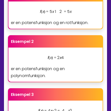
f
x
5
x
1
2
5
x
(
)
=
=
er en potensfunksjon og en rotfunksjon.
Eksempel 2
f
x
2
x
4
(
)
=
er en potensfunksjon og en
polynomfunksjon.
Eksempel 3
f
x
4
x
2
4
x
2
(
)
=
−
=