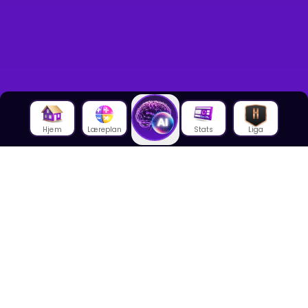
Hjem
Læreplan
Stats
Liga
Om oss
Om House of Math
Om ansatte