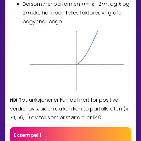
Dersom
n
er på formen
n
k
2
m
, og
k
og
=
2
m
ikke har noen felles faktorer, vil grafen
begynne i origo.
Rotfunksjoner er kun definert for positive
NB!
verdier av
x
, siden du kun kan ta partallsroten (
x
,
x
4
,
x
6
,
…
) av tall som er større eller lik 0.
⁡
Eksempel 1