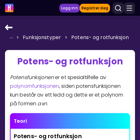
Logg inn
Registrer deg
...
>
Funksjonstyper
>
Potens- og rotfunksjon
LÆRINGSVERKTØY
Læreplan
Potens- og rotfunksjon
Privatundervisning
Vis mer
Potensfunksjonen
er et spesialtilfelle av
polynomfunksjonen
, siden potensfunksjonen
SPILL
kun består av ett ledd og dette er et polynom
på formen
a
x
n
.
Gangetabellen
Junior Matte
Teori
Vis mer
Potens-
og
rotfunksjon