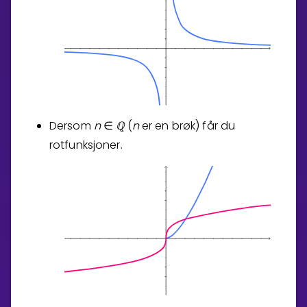
Dersom
n
ℚ
(
n
er en brøk) får du
∈
rotfunksjoner.