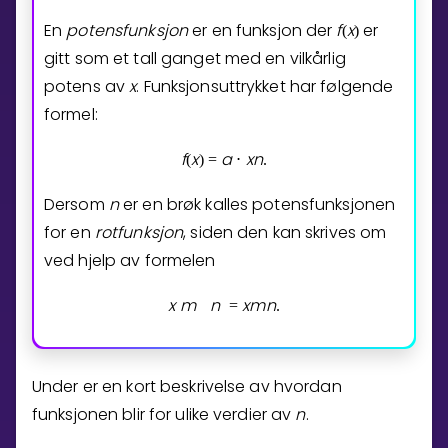
En
potensfunksjon
er en funksjon der
f
x
er
(
)
Bestill privatundervisning
gitt som et tall ganget med en vilkårlig
potens av
x
. Funksjonsuttrykket har følgende
Inviter en venn
formel:
LÆREPLAN
Velg læreplan
f
x
a
x
n
(
)
=
⋅
.
Logg inn
Dersom
n
er en brøk kalles potensfunksjonen
for en
rotfunksjon
, siden den kan skrives om
ved hjelp av formelen
x
m
n
x
m
n
=
.
Under er en kort beskrivelse av hvordan
funksjonen blir for ulike verdier av
n
.