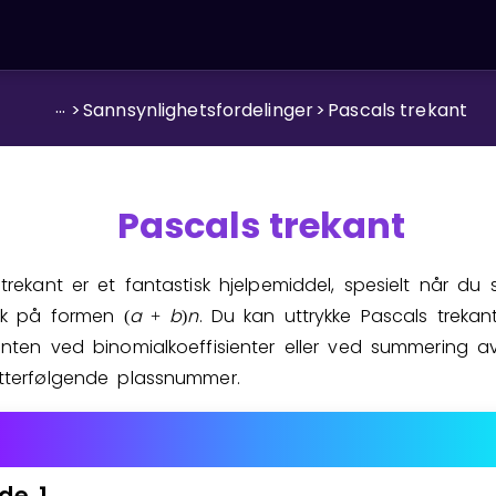
...
>
Sannsynlighetsfordelinger
>
Pascals trekant
Pascals trekant
trekant er et fantastisk hjelpemiddel, spesielt når du 
ykk på formen
a
b
n
. Du kan uttrykke Pascals trekan
(
+
)
nten ved binomialkoeffisienter eller ved summering av
tterfølgende plassnummer.
de
1