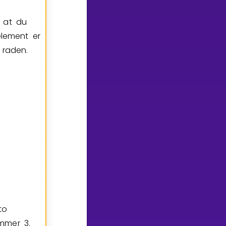
t at du
element er
 raden.
to
mmer 3.