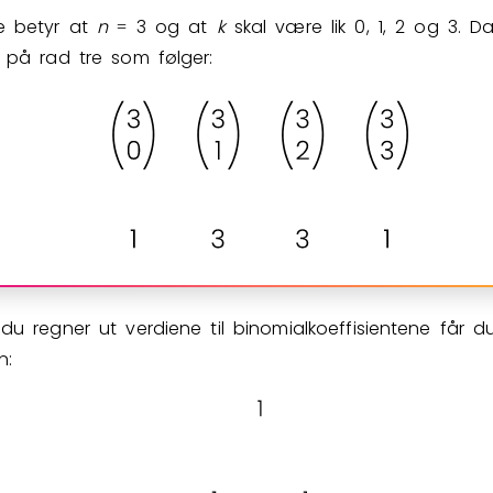
e betyr at
n
3
og at
k
skal være lik 0, 1, 2 og 3. Da
=
e på rad tre som følger:
du regner ut verdiene til binomialkoeffisientene får 
n: