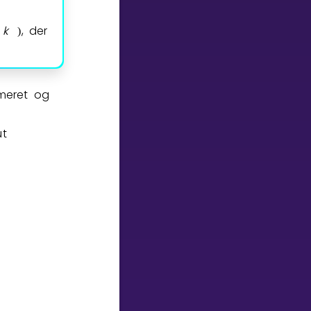
k
, der
)
meret og
ut