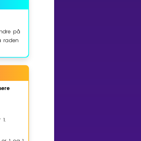
andre på
å raden
ere
er
1
.
r er
1
og
1
,