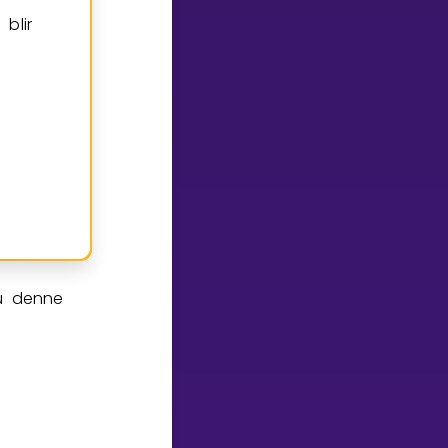
 blir
du denne