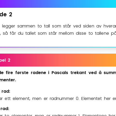
de
2
 legger sammen to tall som står ved siden av hver
, så får du tallet som står mellom disse to tallene p
pel 2
de
fire
første
radene
i
Pascals
trekant
ved
å
summ
menter.
 rad:
ar ett element, men er radnummer
0
. Elementet her 
rad:
ar to elementer, men er radnummer
1
. Elementene he