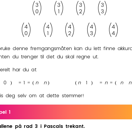
ruke denne fremgangsmåten kan du lett finne akkur
enten du trenger til det du skal regne ut.
relt har du at
0
1
n
n
n
1
n
n
n
)
=
=
(
)
(
)
=
=
(
is deg selv om at dette stemmer!
el 1
allene
på
rad
3
i
Pascals
trekant.