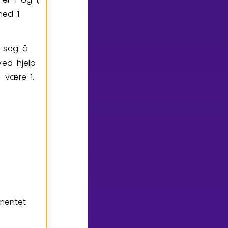
 med
1
.
t seg å
ved hjelp
al være
1
.
mentet