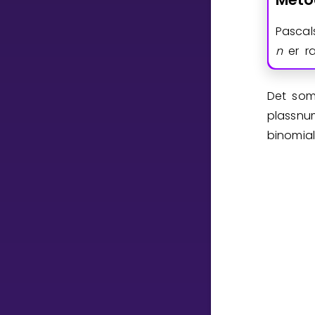
Vis mer
Pascal
n
er r
Det som
LÆREPLAN
plassnu
Velg læreplan
binomial
Logg inn