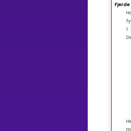
Fjerde
H
f
1
.
De
H
m