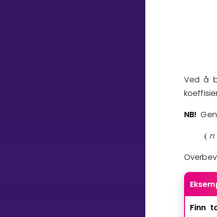
Ved å b
koeffisi
NB!
Gene
n
(
Overbev
Eksemp
Finn
t