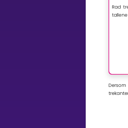
Rad tr
tallen
Dersom 
trekante