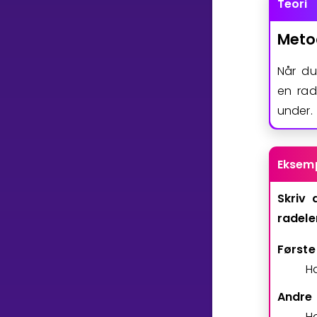
Teori
Meto
Når du
en rad
under.
Eksem
Skriv
radele
Første
H
Andre 
H