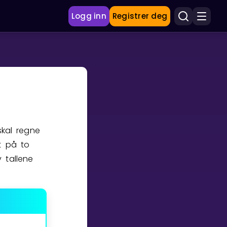
Logg inn
Registrer deg
skal regne
t på to
 tallene