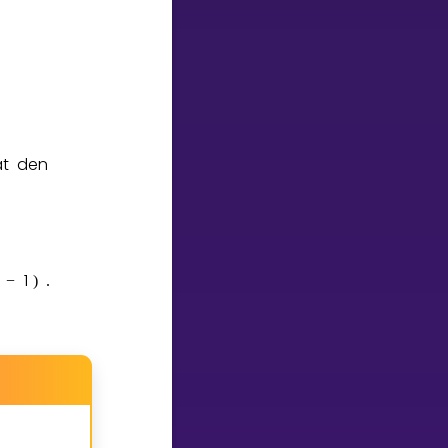
at den
1
−
)
.