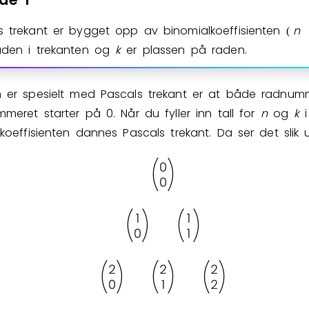
s trekant er bygget opp av binomialkoeffisienten
n
(
aden i trekanten og
k
er plassen på raden.
Bestill privatundervisning
Inviter en venn
 er spesielt med Pascals trekant er at både radnum
mmeret starter på
0
. Når du fyller inn tall for
n
og
k
i
koeffisienten dannes Pascals trekant. Da ser det slik 