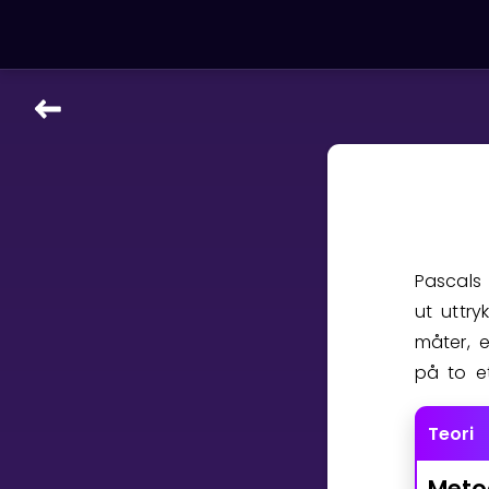
LÆRINGSVERKTØY
Læreplan
Alle mattetemaer
Privatundervisning
Direkte 1-til-1 hjelp
Pascals 
Vis mer
ut uttr
måter, e
SPILL
på to e
Gangetabellen
Teori
Junior Matte
Meto