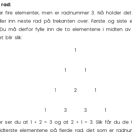
 rad:
ar fire elementer, men er radnummer
3
. Nå holder de
yller inn neste rad på trekanten over. Første og siste 
 Du må derfor fylle inn de to elementene i midten av
t blir slik:
er ser du at
1
2
3
og at
2
1
3
. Slik får du de 
+
=
+
=
idterste elementene på fjerde rad, det som er radnu