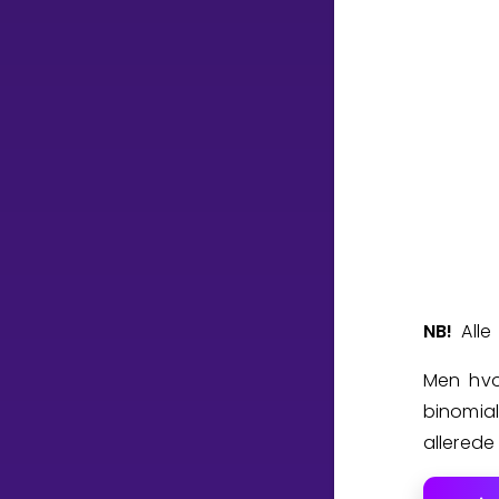
NB!
Alle
Men hvo
binomia
allerede