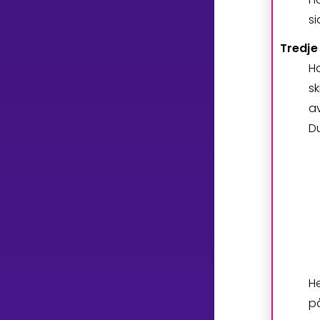
s
Tredje
H
s
a
D
H
p