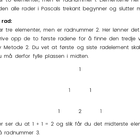
iden alle rader i Pascals trekant begynner og slutter
 rad:
ar tre elementer, men er radnummer
2
. Her lønner de
krive opp de to første radene for å finne den tredje 
v Metode 2. Du vet at første og siste radelement sk
u må derfor fylle plassen i midten.
er ser du at
1
1
2
og slik får du det midterste ele
+
=
å radnummer 3.